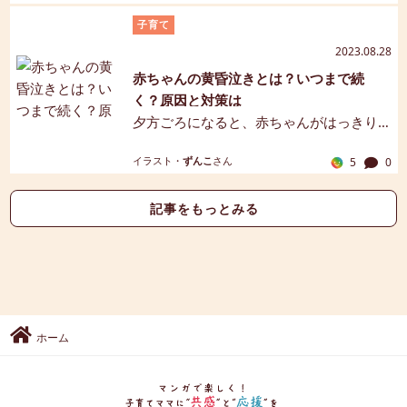
ってしまい、ガックリ…という経験をした
子育て
ママやパパも多いのではないでしょう
2023.08.28
か。まるで背中のスイッチを押してしま
赤ちゃんの黄昏泣きとは？いつまで続
ったかのような、新生児時期から生後半
く？原因と対策は
年頃に起こりやすいこの現象は、いつま
夕方ごろになると、赤ちゃんがはっきり
で続くのでしょう。この記事では、背中
とした理由もなく激しく泣くことを「黄
スイッチの仕組みや対策をご紹介しま
イラスト・
ずんこ
さん
5
0
昏泣き（たそがれなき）」といいます。
す。【マンガ解説】
あやしてもおむつを変えても泣き続ける
赤ちゃんに困った…というママやパパも多
記事をもっとみる
いかもしれません。この記事では、黄昏
泣きの期間や原因、黄昏泣きの乗り切り
方などをご紹介します。【マンガ解説】
ホーム