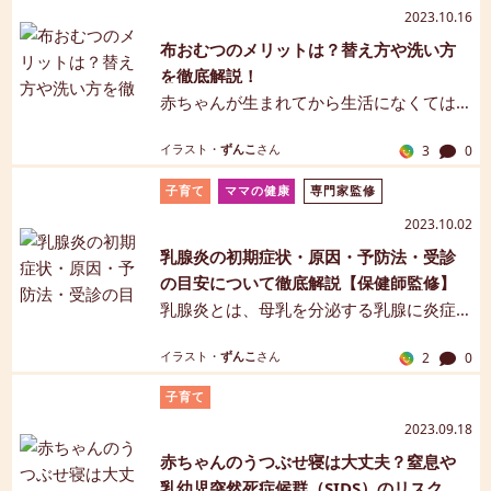
つですよね。寝返りで赤ちゃんから見え
2023.10.16
る世界はぐんと広がります。この記事で
布おむつのメリットは？替え方や洗い方
は、赤ちゃんがいつ頃から寝返りをし始
を徹底解説！
めるのか、寝返りの練習方法や注意点、
赤ちゃんが生まれてから生活になくては
安全対策などをご紹介します。【マンガ
ならないおむつ。おむつが外れる日ま
解説】
イラスト・
ずんこ
さん
3
0
で、長い付き合いになります。大きく
「紙おむつ」「布おむつ」の2つがあり、
子育て
ママの健康
専門家監修
一般的には紙おむつが主流ですが、より
2023.10.02
自然に近くコストパフォーマンスに優れ
乳腺炎の初期症状・原因・予防法・受診
た布おむつの愛用者もたくさんいます。
の目安について徹底解説【保健師監修】
布おむつのメリットとデメリットを知
乳腺炎とは、母乳を分泌する乳腺に炎症
り、使いやすいと感じたら、ぜひ取り入
が起きる病気です。授乳中のママに多い
れてみてくださいね。【マンガ解説】
イラスト・
ずんこ
さん
2
0
のは「うっ滞性乳腺炎」と「化膿性乳腺
炎」といわれており、乳房の熱感や痛
子育て
み、発熱、疼痛など、発症の原因によっ
2023.09.18
て症状や治療方法が異なります。乳腺炎
赤ちゃんのうつぶせ寝は大丈夫？窒息や
の種類、初期に多い症状、原因、受診の
乳幼児突然死症候群（SIDS）のリスクと