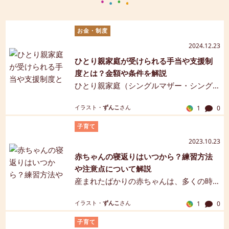
ね。食物アレルギーは、適切なケアと、該当食物に関す
る対応を正しく知ることが重要です。この記事では、離
お金・制度
乳食期に気を付ける食材や食物アレルギー反応が出たと
2024.12.23
きの対処法、その後の生活についてご紹介します。ぜひ
ひとり親家庭が受けられる手当や支援制
参考にしてくださいね。【管理栄養士監修】【保健師監
度とは？金額や条件を解説
修】【マンガ解説】
ひとり親家庭（シングルマザー・シング
ルファザー）は、ママやパパが仕事と子
イラスト・
ずんこ
さん
1
0
育てをひとりで行っている場合が多いで
す。そのため、働き方が制限され、生活
子育て
が厳しい傾向にあります。そこでぜひ活
2023.10.23
用したいのが、公的な手当金や助成金。
赤ちゃんの寝返りはいつから？練習方法
国や各市区町村には、ひとり親の家庭を
や注意点について解説
サポートするためのさまざまな制度が用
産まれたばかりの赤ちゃんは、多くの時
意されています。この記事では、主にひ
間をあおむけで過ごします。赤ちゃんが
とり親家庭が受けられる子育て支援に関
イラスト・
ずんこ
さん
1
0
初めて自分の力で寝返りしてうつ伏せに
する制度をご紹介しますので、ぜひ参考
なったときは、成長を感じる瞬間のひと
にしてくださいね。【マンガ解説】
子育て