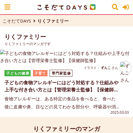
こそだてDAYS
りくファミリー
りくファミリー
りくファミリーのマンガです
イラスト・
ずんこ
さん
子どもの健康
子育て
専門家監修
子どもの食物アレルギーにはどう対処する？仕組みや
上手な付き合い方とは【管理栄養士監修】【保健師監
修】
食物アレルギーは、ある特定の食品を食べると、食べた
後に皮膚や鼻、目などの見てわかる部分や、呼吸器や消
2025.03.03
化器など、体のさまざまなところに症状が現れます。特
に初めて口にすることが多い離乳食期では、食物アレル
りくファミリーのマンガ
ギーが心配で具体的な症状や対処法が気になりますよ