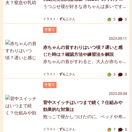
目安、治療法、予防法、マッサージにつ
予防
うつぶせ寝が好きな赤ちゃんは多いです
いてわかりやすくご紹介します。【保健
が、窒息や乳幼児突然死症候群（SIDS）
師監修】【マンガ解説】
イラスト・
ずんこ
さん
5
0
を引き起こす可能性があることから、厚
生労働省は1歳になるまで寝かせる際にあ
子育て
おむけにするよう勧告しています。うつ
2023.09.11
ぶせ寝のメリットとデメリット、リス
赤ちゃんの首すわりはいつ頃？遅いと感
ク、SIDSとの関連、予防についてわかり
じた時は？確認方法や練習法を解説
やすくご紹介します。【マンガ解説】
赤ちゃんの首がすわると、大人が赤ちゃ
んを抱くときに頭を支えなくても首がグ
イラスト・
ずんこ
さん
3
0
ラグラせず、安定します。では、赤ちゃ
んの首すわりはいつ頃なのでしょうか。
子育て
この記事では、首がすわる時期、首がす
2023.09.04
わったと判定する基準、練習方法や抱っ
背中スイッチはいつまで続く？仕組みや
この仕方についてご紹介します。【マン
効果的な対策は
ガ解説】
抱っこで寝かしつけたのに、ベッドや布
団に下ろした瞬間に起きてしまう赤ちゃ
イラスト・
ずんこ
さん
7
0
ん。苦労した寝かしつけがふりだしに戻