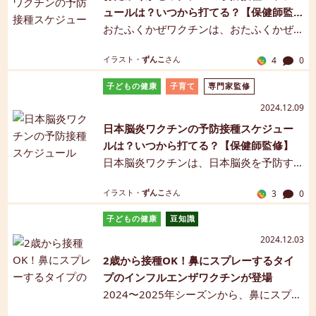
ュールは？いつから打てる？【保健師監
修】
おたふくかぜワクチンは、おたふくかぜ
（流行性耳下腺炎）を予防するワクチン
イラスト・
ずんこ
さん
4
0
です。このワクチンの接種によりムンプ
スウイルスに対する抗体ができ、おたふ
子どもの健康
子育て
専門家監修
くかぜにかかりにくくなります。この記
2024.12.09
事では、おたふくかぜワクチンの概要、
日本脳炎ワクチンの予防接種スケジュー
接種時期、副反応についてご紹介しま
ルは？いつから打てる？【保健師監修】
す。【保健師監修】【マンガ解説】
日本脳炎ワクチンは、日本脳炎を予防す
るワクチンです。このワクチンの接種に
イラスト・
ずんこ
さん
3
0
より日本脳炎に対する抗体ができ、かか
りにくくなります。日本脳炎ウイルスは
子どもの健康
豆知識
蚊を媒介して人に感染するため、蚊の活
2024.12.03
動が活発になる夏には特に注意が必要と
2歳から接種OK！鼻にスプレーするタイ
いわれています。この記事では、日本脳
プのインフルエンザワクチンが登場
炎ワクチンの概要、接種時期、副反応に
2024〜2025年シーズンから、鼻にスプレ
ついてご紹介します。【保健師監修】
ーするタイプのインフルエンザワクチン
【マンガ解説】