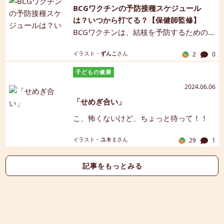
BCGワクチンの予防接種スケジュール
クチンの概要、接種時期、副反応につい
は？いつから打てる？【保健師監修】
てご紹介します。【保健師監修】【マン
BCGワクチンは、結核を予防するための
ガ解説】
ワクチンです。生後1歳に至るまでに1回
イラスト・
ずんこ
さん
2
0
接種しますが、他の予防接種とは違い、1
本の針による皮下注射ではなく、「管針
子どもの健康
（かんしん）」という細い9本の針でスタ
2024.06.06
ンプを押すように注射をするため、俗に
「せめぎ合い」
「はんこ注射」とも呼ばれます。この記
事では、BCGワクチンの概要、接種時
こ、怖くないけど、ちょっと待って！！
期、副反応についてご紹介します。【保
健師監修】【マンガ解説】
イラスト・
ユキミ
さん
29
1
記事をもっとみる