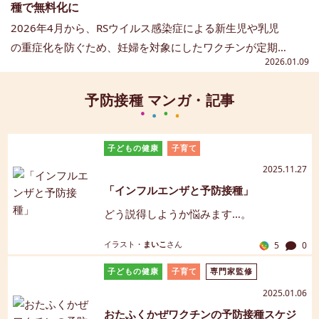
種で無料化に
2026年4月から、RSウイルス感染症による新生児や乳児
の重症化を防ぐため、妊婦を対象にしたワクチンが定期
2026.01.09
接種として無料で受けられるようになります。
この記事でわかること
このワクチンは国内初の「母子免疫ワクチン」として注
2026年4月から始まる定期接種の対象・妊娠週数・費用
予防接種 マンガ・記事
目されており、妊娠中に接種することで、ママの体内で
RSウイルスが赤ちゃんに特に注意が必要な理由
作られた抗体が胎盤を通じて赤ちゃんに移行し、生まれ
妊婦向けRSウイルスワクチンの効果
た子どもを守ります。この記事では、妊娠週数や安全性
「今接種する？待つ？」判断するポイント
子どもの健康
子育て
など、気になるポイントを分かりやすく解説します。
副反応と安全性
2025.11.27
「インフルエンザと予防接種」
どう説得しようか悩みます…。
イラスト・
まいこ
さん
5
0
子どもの健康
子育て
専門家監修
2025.01.06
おたふくかぜワクチンの予防接種スケジ