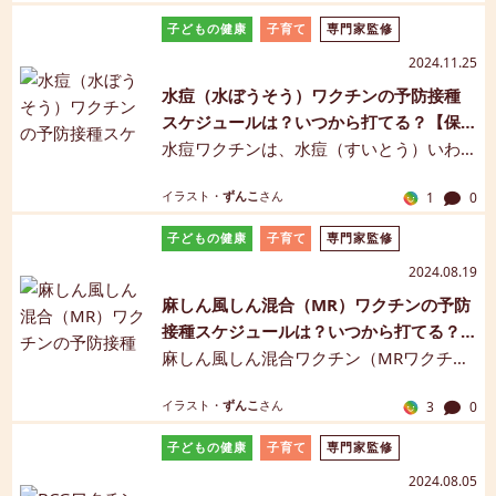
「フルミスト」の使用が認められまし
子どもの健康
子育て
専門家監修
た。海外では早くから実用化されてお
2024.11.25
り、日本でも「痛くないワクチン」とし
水痘（水ぼうそう）ワクチンの予防接種
て期待が高まっています。この記事で
スケジュールは？いつから打てる？【保
は、経鼻弱毒生インフルエンザワクチン
健師監修】
水痘ワクチンは、水痘（すいとう）いわ
の特徴、接種方法やメリット・デメリッ
ゆる「水ぼうそう」を予防するワクチン
ト等についてご紹介します。ぜひ参考に
イラスト・
ずんこ
さん
1
0
です。このワクチンの接種により水ぼう
してくださいね。
そうに対する抗体ができ、かかりにくく
子どもの健康
子育て
専門家監修
なります。この記事では、水痘ワクチン
2024.08.19
の概要、接種時期、副反応についてご紹
麻しん風しん混合（MR）ワクチンの予防
介します。【保健師監修】【マンガ解
接種スケジュールは？いつから打てる？
説】
【保健師監修】
麻しん風しん混合ワクチン（MRワクチ
ン）は、麻しん（はしか）と風しんを予
イラスト・
ずんこ
さん
3
0
防するワクチンです。予防接種は、1回目
は赤ちゃんが1歳になったら接種し、2回
子どもの健康
子育て
専門家監修
目は小学校入学の前年の1年間に接種しま
2024.08.05
す。この記事では、麻しん風しん混合ワ