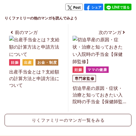
シェア
LINEで送る
Post
りくファミリーの他のマンガを読んでみよう
前のマンガ
次のマンガ
妊娠
出産
お金・制度
妊娠
ママの健康
出産手当金とは？支給額
の計算方法と申請方法に
専門家監修
ついて
切迫早産の原因・症状・
治療と知っておきたい入
院時の手当金【保健師監
修】
りくファミリーのマンガ一覧をみる