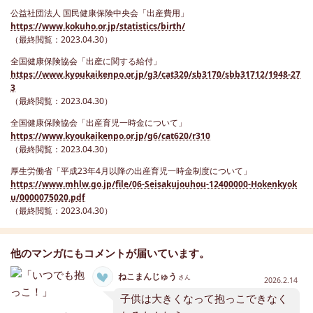
公益社団法人 国民健康保険中央会「出産費用」
https://www.kokuho.or.jp/statistics/birth/
（最終閲覧：2023.04.30）
全国健康保険協会「出産に関する給付」
https://www.kyoukaikenpo.or.jp/g3/cat320/sb3170/sbb31712/1948-27
3
（最終閲覧：2023.04.30）
全国健康保険協会「出産育児一時金について」
https://www.kyoukaikenpo.or.jp/g6/cat620/r310
（最終閲覧：2023.04.30）
厚生労働省「平成23年4月以降の出産育児一時金制度について」
https://www.mhlw.go.jp/file/06-Seisakujouhou-12400000-Hokenkyok
u/0000075020.pdf
（最終閲覧：2023.04.30）
他のマンガにもコメントが届いています。
ねこまんじゅう
さん
2026.2.14
子供は大きくなって抱っこできなく