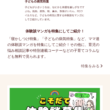
体験談マンガを特集にしてご紹介！
「寝かしつけ特集」「子どもの病気特集」など、ママ達
の体験談マンガを特集にしてご紹介！その他に、育児の
悩み相談記事や特別連載コーナーなどの子育てコラムな
ども無料で見られます。
特集をみる