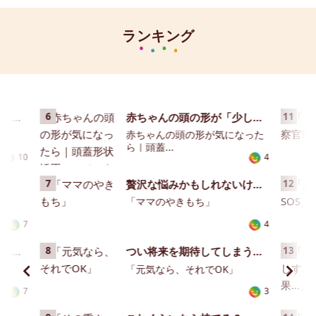
ランキング
子どもの肌トラブルに悩む日々…。
6
赤ちゃんの頭の形が「少しゆがんできた？」「左右差があるかも？」と心配になることありませんか。ゆがみの多くは、赤ちゃんの頭の骨はまだ柔らかく、寝る向きや抱き方のクセ、筋肉のかたよりなどで形が変わりやすいためです。こうした頭のゆがみに対して行われる治療のひとつが 頭蓋形状矯正ヘルメット治療 です。頭蓋形状矯正ヘルメット治療はいつ始める？費用はいくらかかる？どんな流れで行う？など、まるごと解説します。【マンガ解説】
11
赤ちゃんの頭の形が気になった
ら｜頭蓋...
10
4
7
贅沢な悩みかもしれないけれど。
12
」
「ママのやきもち」
7
4
幼稚園に行けなかった半年間は…
8
つい将来を期待してしまうのが親心。
13
」
「元気なら、それでOK」
7
3