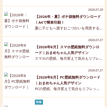
未来を占います。 おまめちゃんキャラク
すみはいつ？』——そんな質問が増えて
ターデザインのかわいいオリジナル選び
きたら、カレンダーを使って“日付感覚”を
2026.07.29
取りカードをご用意しました。お好きな
育てるチャンス。ひらがな表記でわかり
【2026年・夏】ポチ袋無料ダウンロード
素材を「ダウンロードする」からGETして
やすく、かわいいおまめちゃんキャラク
｜A4で簡単印刷！
ね！ 【選び取りのやり方】 用意した選び
ターの2026年カレンダーを無料でダウン
夏に子どもへ渡すおこづかいを用意する
取りカードを並べる。 選び取りカードか
ロードできます♪
なら、かわいいポチ袋で特別感をプラス
ら少し離れたところに赤ちゃんを座ら
しませんか？このページでは、A4用紙1枚
2026.07.27
せ、ママやパパは、選び取りカードのほ
から簡単に作れる夏デザインのポチ袋テ
【2026年8月】スマホ壁紙無料ダウンロ
うから赤ちゃんに呼びかける。 赤ちゃん
ンプレートを無料ダウンロードできま
ード｜おまめちゃん人気デザイン
が選び取りカードのほうへ移動してきた
す。印刷して切って折るだけなので、忙
スマホの壁紙、毎月変えて気分もリフレ
ら、好きなものを選んでもらう。 選ばれ
しいママ・パパでもすぐに準備OK。帰省
ッシュしませんか？ こそだてDAYSのオリ
た選び取りカードについて、その意味や
やお盆、お手紙入れにも使える、子ども
ジナルキャラクター「おまめちゃん」
将来の可能性を確認する。 選び取りには
2026.07.27
が喜ぶかわいいポチ袋をぜひご活用くだ
が、かわいい壁紙になって登場！ 無料ダ
厳密なルールはないので、赤ちゃんがど
【2026年8月】PC壁紙無料ダウンロード
さいね。
ウンロードで、忙しい毎日をちょっと楽
のような行動をしたら「選んだ」とする
｜おまめちゃん人気デザイン
しく彩ります。 カレンダー壁紙は、毎月
か、あらかじめ決めておくとスムーズで
PCの壁紙、毎月変えて気分もリフレッシ
末頃更新されるのでお楽しみにね。
す（「アイテムに触れたら」「アイテム
ュしませんか？ こそだてDAYSのオリジナ
を手に取ったら」など）。
ルキャラクター「おまめちゃん」が、か
特集
わいい壁紙になって登場！ 無料ダウンロ