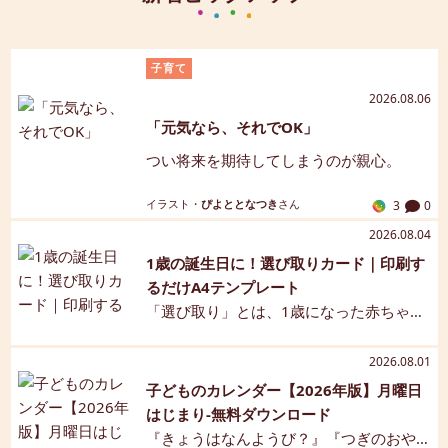
す。
子育て
2026.08.06
「元気なら、それでOK」
つい将来を期待してしまうのが親心。
イラスト・
ぴよととなつき
さん
3
0
2026.08.04
1歳の誕生日に！選び取りカード｜印刷す
るだけA4テンプレート
「選び取り」とは、1歳になった赤ちゃん
の前にさまざまなアイテムを並べ、どれ
を最初に取るかで将来の職業や才能を予
2026.08.01
想する儀式です。一般的には、いくつか
子どものカレンダー【2026年版】月曜日
のアイテムを用意し（イラストや写真で
はじまり-無料ダウンロード
もOK）、赤ちゃんが選んだものによって
『きょうはなんようび？』『つぎのおや