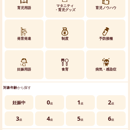
マタニティ
育児用語
育児ノウハウ
・育児グッズ
発育発達
制度
予防接種
妊娠用語
食育
病気・感染症
対象年齢
から探す
0
1
2
妊娠中
歳
歳
歳
3
4
5
6
歳
歳
歳
歳