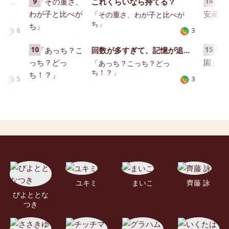
ベビーカーでバス乗車、迷惑かな…
9
これくらいなら持てる？
14
界」
「その重さ、わが子と比べが
ち」
6
3
10
回数が多すぎて、記憶が追いつきません！
15
「あっち？こっち？どっ
ち！？」
5
3
ユキミ
まいこ
齊藤 詠
ぴよととな
つき