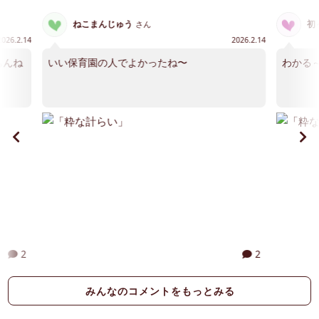
ねこまんじゅう
初
さん
2026.2.14
2026.2.14
もんね
いい保育園の人でよかったね〜
わかる
2
2
みんなのコメントをもっとみる