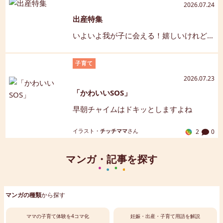
2026.07.24
ードで、忙しい毎日をちょっと楽しく彩
出産特集
ります。 カレンダー壁紙は、毎月末頃更
新されるのでお楽しみにね。
いよいよ我が子に会える！嬉しいけれど
怖い気持ちがあるのが出産ですよね。出
産に関する情報やママ達の体験談を集め
子育て
ました♪
2026.07.23
「かわいいSOS」
早朝チャイムはドキッとしますよね
イラスト・
チッチママ
さん
2
0
マンガ・記事を探す
マンガの種類
から探す
ママの子育て体験を4コマ化
妊娠・出産・子育て用語を解説