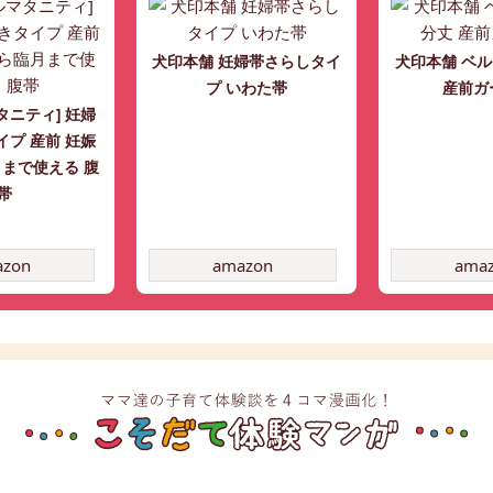
犬印本舗 妊婦帯さらしタイ
犬印本舗 ベル
プ いわた帯
産前ガ
タニティ] 妊婦
イプ 産前 妊娠
まで使える 腹
帯
azon
amazon
ama