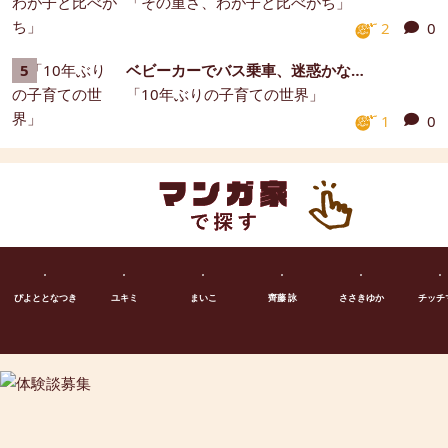
「その重さ、わが子と比べがち」
2
0
ベビーカーでバス乗車、迷惑かな…
「10年ぶりの子育ての世界」
1
0
ぴよととなつき
ユキミ
まいこ
齊藤 詠
ささきゆか
チッチ