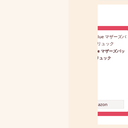
honey&blue マザーズバッ
はらぺこあおむしステンレ
グ リュック
ス子供用水筒 380ml ストロ
ー飲み
amazon
amazon