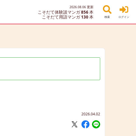
2026.08.06
更新
こそだて体験談マンガ
856
本
こそだて用語マンガ
130
本
検索
ログイン
2026.04.02