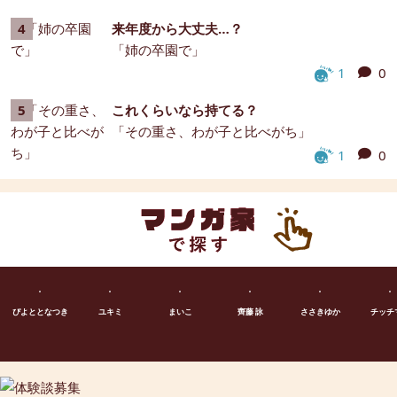
来年度から大丈夫…？
「姉の卒園で」
1
0
これくらいなら持てる？
「その重さ、わが子と比べがち」
1
0
ぴよととなつき
ユキミ
まいこ
齊藤 詠
ささきゆか
チッチ