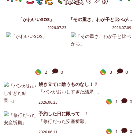
「かわいいSOS」
「その重さ、わが子と比べがち」
2026.07.23
2026.07.09
2
0
3
0
焼き立てに敵うものなし！？
「パンがおいしすぎた結果…」
1
0
2026.06.25
予約した日に限って…！
「修行だった安産祈願」
1
0
2026.06.11