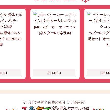
Joie ベビーカー エアツイン
み 液体ミルク
(ネクター&ミネラル)
ベビーレッグ
 100ml×20
足セット オ
袋
ト
azon
amazon
ama