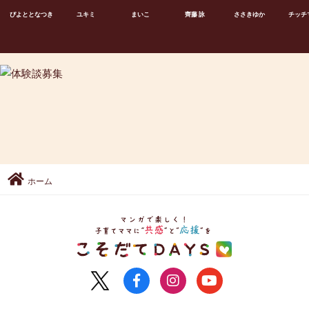
ぴよととなつき
ユキミ
まいこ
齊藤 詠
ささきゆか
チッチ
ホーム