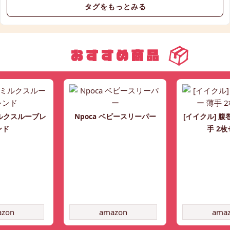
タグをもっとみる
ミルクスルーブレ
Npoca ベビースリーパー
[イイクル] 腹
ンド
手 2
azon
amazon
ama