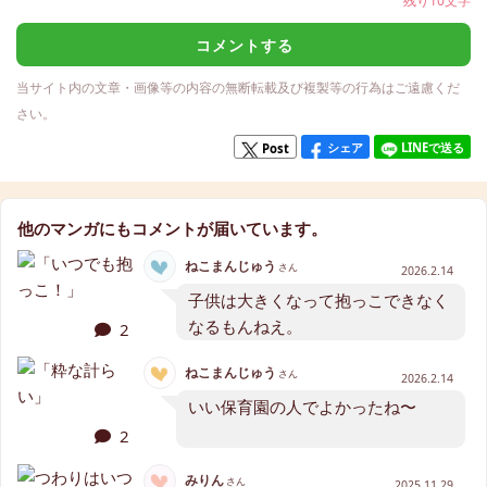
残り10文字
コメントする
当サイト内の文章・画像等の内容の無断転載及び複製等の行為はご遠慮くだ
さい。
シェア
LINEで送る
Post
他のマンガにもコメントが届いています。
ねこまんじゅう
さん
2026.2.14
子供は大きくなって抱っこできなく
なるもんねえ。
2
ねこまんじゅう
さん
2026.2.14
いい保育園の人でよかったね〜
2
みりん
さん
2025.11.29