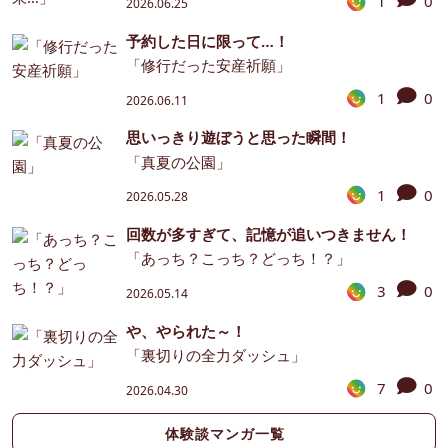
1
0
2026.06.25
予約した日に限って…！
「修行だった安産祈願」
1
0
2026.06.11
思いっきり遊ぼうと思った瞬間！
「真夏の公園」
1
0
2026.05.28
回数が多すぎて、記憶が追いつきません！
「あっち？こっち？どっち！？」
3
0
2026.05.14
や、やられた～！
「裏切りの全力ダッシュ」
7
0
2026.04.30
体験談マンガ一覧