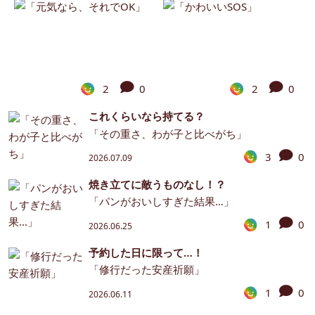
2
0
2
0
これくらいなら持てる？
「その重さ、わが子と比べがち」
3
0
2026.07.09
焼き立てに敵うものなし！？
「パンがおいしすぎた結果…」
1
0
2026.06.25
予約した日に限って…！
「修行だった安産祈願」
1
0
2026.06.11