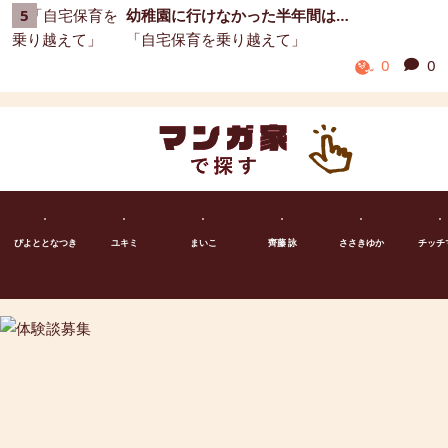
幼稚園に行けなかった半年間は…
「自宅保育を乗り越えて」
0
0
ぴよととなつき
ユキミ
まいこ
齊藤 詠
ささきゆか
チッチ