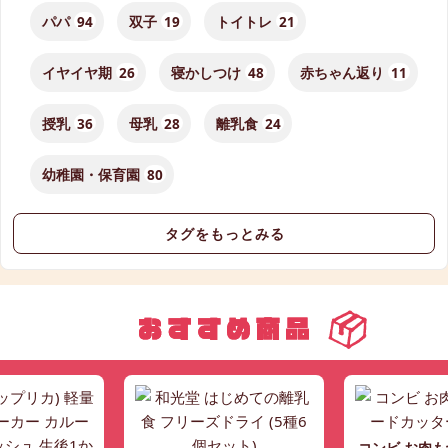
パパ
94
双子
19
トイトレ
21
イヤイヤ期
26
寝かしつけ
48
赤ちゃん返り
11
授乳
36
母乳
28
離乳食
24
幼稚園・保育園
80
タグをもっとみる