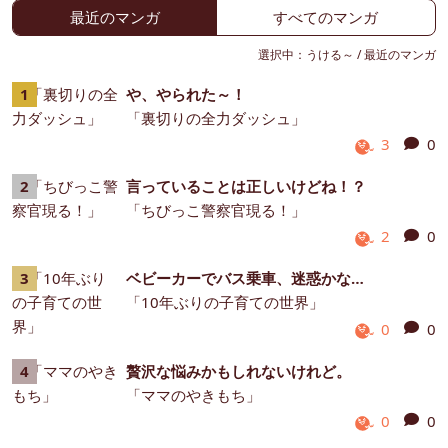
最近のマンガ
すべてのマンガ
選択中：
うける～
/
最近のマンガ
や、やられた～！
「裏切りの全力ダッシュ」
3
0
言っていることは正しいけどね！？
「ちびっこ警察官現る！」
2
0
ベビーカーでバス乗車、迷惑かな…
「10年ぶりの子育ての世界」
0
0
贅沢な悩みかもしれないけれど。
「ママのやきもち」
0
0