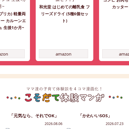
コンビ お肉
和光堂 はじめての離乳食 フ
カッター
ップリカ) 軽量両
リーズドライ (5種6個セッ
ー カルーンエ
ト)
 生後1か月~
azon
amazon
ama
「元気なら、それでOK」
「かわいいSOS」
2026.08.06
2026.07.23