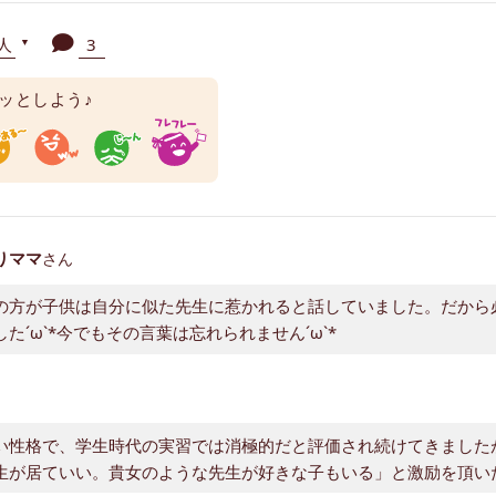
8人
3
▼
ッとしよう♪
りママ
さん
の方が子供は自分に似た先生に惹かれると話していました。だから
した´ω`*今でもその言葉は忘れられません´ω`*
い性格で、学生時代の実習では消極的だと評価され続けてきました
生が居ていい。貴女のような先生が好きな子もいる」と激励を頂い