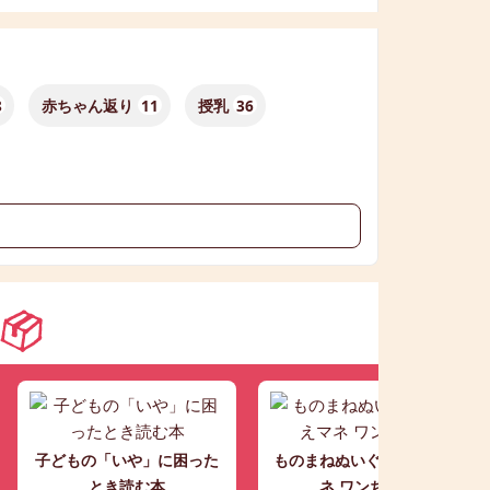
8
赤ちゃん返り
11
授乳
36
子どもの「いや」に困った
ものまねぬいぐるみ こえマ
とき読む本
ネ ワンちゃん