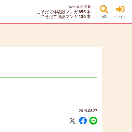
2026.08.06
更新
こそだて体験談マンガ
856
本
こそだて用語マンガ
130
本
検索
ログイン
2019.08.27