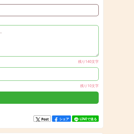
）
残り140文字
残り10文字
シェア
LINEで送る
Post