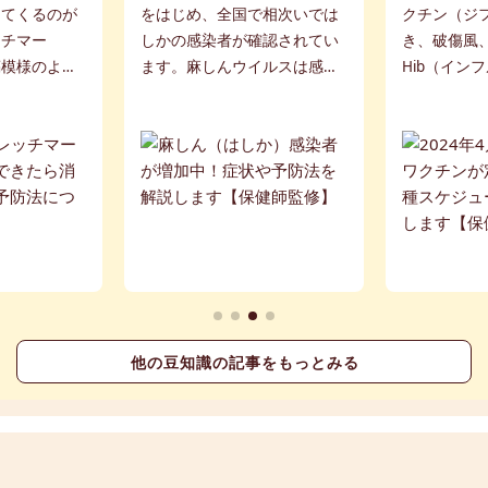
説
ます【
ってくるのが
をはじめ、全国で相次いでは
クチン（ジ
ッチマー
しかの感染者が確認されてい
き、破傷風
縞模様のよう
ます。麻しんウイルスは感染
Hib（イン
下腹部にみら
力が非常に強く、空気感染等
を加えた五
正体は急な体
により、簡単に人から人に感
定期接種に
による「肉割
染します。麻しん（はしか）
とになりま
記事...
の特徴や症状、...
は、五種混合ワ
他の豆知識の記事をもっとみる