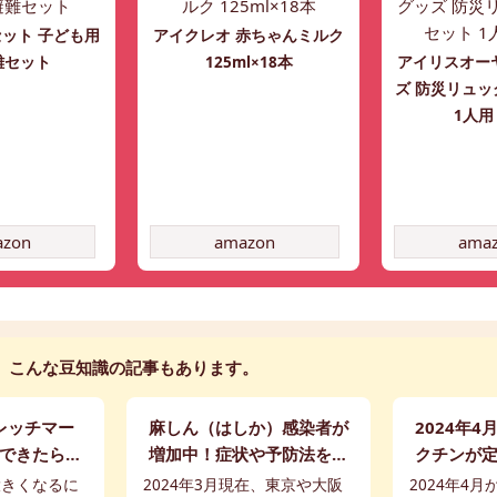
ット 子ども用
アイクレオ 赤ちゃんミルク
難セット
125ml×18本
アイリスオー
ズ 防災リュッ
1人用
azon
amazon
ama
こんな豆知識の記事もあります。
レッチマー
麻しん（はしか）感染者が
2024年
できたら消
増加中！症状や予防法を解
クチンが
予防法につ
説します【保健師監修】
スケジュ
大きくなるに
2024年3月現在、東京や大阪
2024年4