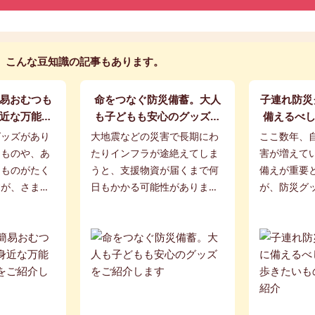
こんな豆知識の記事もあります。
易おむつも
命をつなぐ防災備蓄。大人
子連れ防災
近な万能防
も子どもも安心のグッズを
備えるべ
ご紹介しま
ご紹介します
きたいも
グッズがあり
大地震などの災害で長期にわ
ここ数年、
なものや、あ
たりインフラが途絶えてしま
害が増えて
なものがたく
うと、支援物資が届くまで何
備えが重要
すが、さまざ
日もかかる可能性がありま
が、防災グ
てたくさん準
す。災害から命を守ったあと
に何を用意
今回は、1つ
は、生き延びるための備えが
いるパパマ
途に使える災
必要です。今回は、避難が長
いでしょう
..
期化したとき、子ども...
階に分けた防