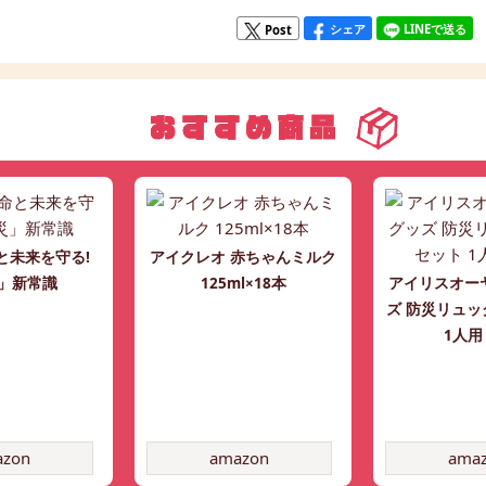
シェア
LINEで送る
Post
と未来を守る!
アイクレオ 赤ちゃんミルク
」新常識
125ml×18本
アイリスオー
ズ 防災リュッ
1人用
azon
amazon
ama