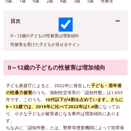
0歳
1歳
6歳
2歳
4歳
3歳
5歳
性教育
目次
0～12歳の子どもの性被害は増加傾向
性被害を受けた子どもが見せるサイン
0～12歳の子どもの性被害は増加傾向
子ども家庭庁によると、2022年に発生した
子ども・若年者
の性暴力被害
のうち、強制性交等罪の「認知件数」は1,655
件です。このうち、
10代以下が4割を占めています。さらに
0～12歳では、2018年に比べて2022年は1.4倍
になってお
り、小さな子どもが被害者になる事件は増加傾向にありま
す。
ちなみに「認知件数」とは、警察等捜査機関によって犯罪発