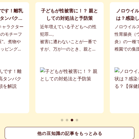
です！離乳
子どもが性被害に！？ 親と
ノロウイ
タンパクで
しての対処法と予防策
は？感染
類を解説
【保
のキャラクター
近年増えている子どもへの性
ノロウイル
」のモチーフ
犯罪…。
性胃腸炎（
豆”。煮物や
被害に遭わないことが一番で
炎）の一種
トッピングや
すが、万が一のとき、親とし
稚園での集
だけでなく、
てどうすれば？ また日ごろか
ざまな病気
油などの原料
らできる対策について解説し
ります。ノ
まな料理に使
ていきます。
の特徴や症
しますので、
他の豆知識の記事をもっとみる