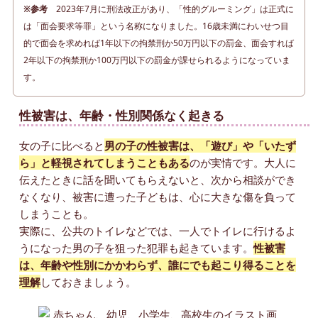
※参考
2023年7月に刑法改正があり、「性的グルーミング」は正式に
は「面会要求等罪」という名称になりました。16歳未満にわいせつ目
的で面会を求めれば1年以下の拘禁刑か50万円以下の罰金、面会すれば
2年以下の拘禁刑か100万円以下の罰金が課せられるようになっていま
す。
性被害は、年齢・性別関係なく起きる
女の子に比べると
男の子の性被害は、「遊び」や「いたず
ら」と軽視されてしまうこともある
のが実情です。大人に
伝えたときに話を聞いてもらえないと、次から相談ができ
なくなり、被害に遭った子どもは、心に大きな傷を負って
しまうことも。
実際に、公共のトイレなどでは、一人でトイレに行けるよ
うになった男の子を狙った犯罪も起きています。
性被害
は、年齢や性別にかかわらず、誰にでも起こり得ることを
理解
しておきましょう。