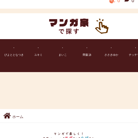
0
0
ぴよととなつき
ユキミ
まいこ
齊藤 詠
ささきゆか
チッチ
ホーム