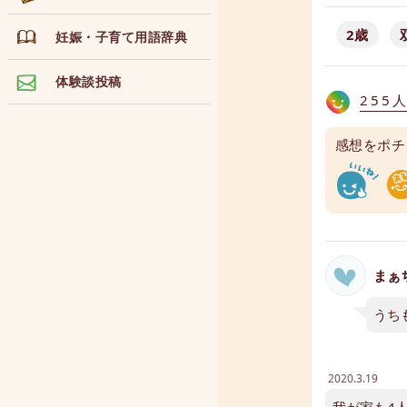
2歳
妊娠・子育て用語辞典
体験談投稿
255
感想をポチ
まぁ
うち
2020.3.19
我が家も4