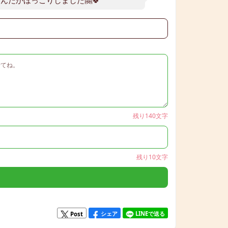
）
残り140文字
残り10文字
シェア
LINEで送る
Post