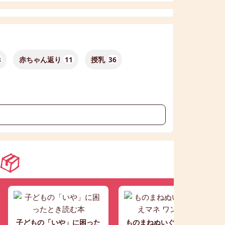
8
赤ちゃん返り
11
授乳
36
子どもの「いや」に困った
ものまねぬいぐるみ こえマ