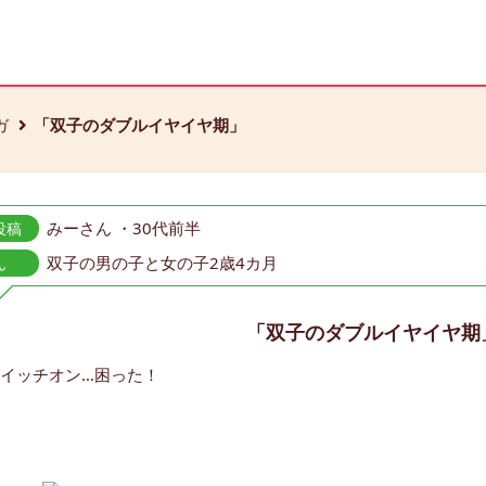
ガ
「双子のダブルイヤイヤ期」
みーさん ・30代前半
投稿
双子の男の子と女の子2歳4カ月
ん
「双子のダブルイヤイヤ期
イッチオン…困った！