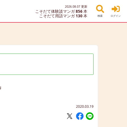
2026.08.07
更新
こそだて体験談マンガ
856
本
こそだて用語マンガ
130
本
検索
ログイン
」
2020.03.19