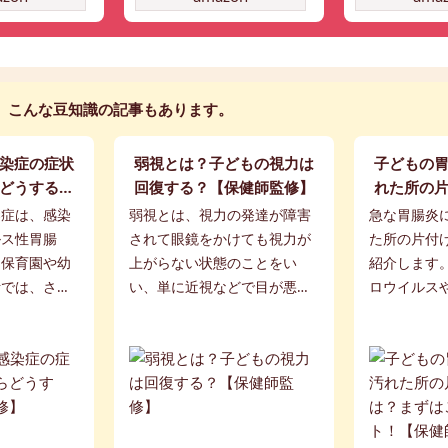
こんな豆知識の記事もあります。
染症の症状
弱視とは？子どもの視力は
子どもの
どうする？
回復する？【保健師監修】
れた所の
監修】
まずはこ
染症は、感染
弱視とは、視力の発達が障害
急な胃腸炎
【保
ルス性胃腸
されて眼鏡をかけても視力が
た所の片付
。保育園や幼
上がらない状態のことをい
紹介します
活では、さま
い、単に近視などで目が悪い
ロウイルス
らいやすくな
状態とは異なるものです。3歳
どの感染性
イルス感染症
児健診や学校の就学時健診な
す。子ども
対策をご紹介
どで指摘されて驚いたという
への感染を
考...
保護者の声も多く聞...
のポイントを