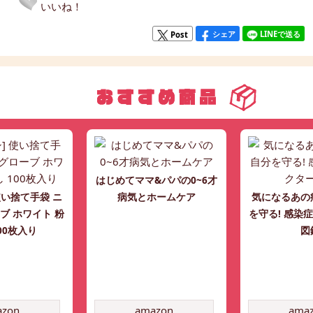
いいね！
シェア
LINEで送る
Post
はじめてママ&パパの0~6才
使い捨て手袋 ニ
病気とホームケア
気になるあの
ブ ホワイト 粉
を守る! 感染
00枚入り
図
azon
amazon
ama