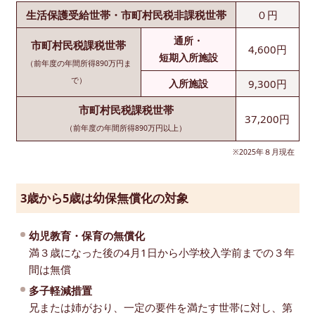
生活保護受給世帯・
市町村民税非課税世帯
０円
通所・
市町村民税
課税世帯
4,600円
短期入所施設
（前年度の年間所得890万円ま
で）
9,300円
入所施設
市町村民税課税世帯
37,200円
（前年度の年間所得890万円以上）
※2025年８月現在
3歳から5歳は幼保無償化の対象
幼児教育・保育の無償化
満３歳になった後の4月1日から小学校入学前までの３年
間は無償
多子軽減措置
兄または姉がおり、一定の要件を満たす世帯に対し、第