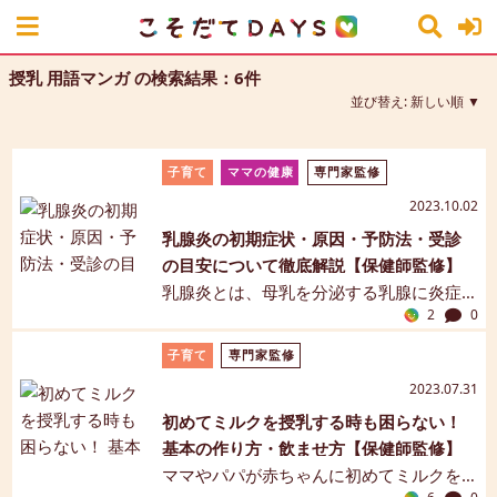
授乳 用語マンガ の検索結果：6件
並び替え:
新しい順
子育て
ママの健康
専門家監修
2023.10.02
乳腺炎の初期症状・原因・予防法・受診
の目安について徹底解説【保健師監修】
乳腺炎とは、母乳を分泌する乳腺に炎症
2
0
が起きる病気です。授乳中のママに多い
のは「うっ滞性乳腺炎」と「化膿性乳腺
子育て
専門家監修
炎」といわれており、乳房の熱感や痛
2023.07.31
み、発熱、疼痛など、発症の原因によっ
初めてミルクを授乳する時も困らない！
て症状や治療方法が異なります。乳腺炎
基本の作り方・飲ませ方【保健師監修】
の種類、初期に多い症状、原因、受診の
ママやパパが赤ちゃんに初めてミルクを
目安、治療法、予防法、マッサージにつ