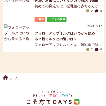
処法、対策についてマンガで解説【保健
の概要やお世話の内容を解説します。
師監修】
初めての育児では、授乳後に赤ちゃんが
【マンガ解説】
2
0
突然母乳やミルクを吐いて、驚いた方も
多いのではないでしょうか。吐き戻し
子育て
子どもの健康
（はきもどし）のほとんどは生理的現象
2023.05.17
で、心配ないことが多いものの、中には
フォローアップミルクはいつから飲め
何らかの病気が原因となっている場合も
る？粉ミルクとの違いは？
あります。この記事では、新生児の吐き
フォローアップミルクとは、離乳食では
戻しの原因や対策、対処法についてご紹
2
0
補いきれない栄養素を補完するための育
介します。【保健師監修】【マンガ解
児用ミルクです。フォローアップミルク
説】
はいつから飲ませる？どんな時に必要な
の？パパやママが知りたい情報をわかり
やすくご紹介します。【マンガ解説】
ホーム