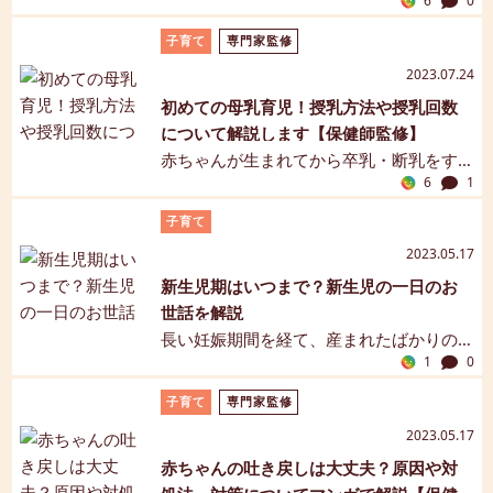
6
0
与えるとき、スムーズにミルクが作れる
いてわかりやすくご紹介します。【保健
ように基本的な作り方や飲ませ方につい
師監修】【マンガ解説】
子育て
専門家監修
て分かりやすく解説します。母乳育児中
2023.07.24
のママも、母乳だけでは足りないとき
初めての母乳育児！授乳方法や授乳回数
や、さまざまな事情で赤ちゃんに母乳を
について解説します【保健師監修】
あげられないときのために、手順を確認
赤ちゃんが生まれてから卒乳・断乳をす
しておきましょう。【保健師監修】【マ
6
1
るまで、主な栄養源として母乳や育児用
ンガ解説】
ミルクを与えることを授乳といいます。
子育て
今回は母乳の与え方や頻度など、母乳育
2023.05.17
児について解説します。【保健師監修】
新生児期はいつまで？新生児の一日のお
【マンガ解説】
世話を解説
長い妊娠期間を経て、産まれたばかりの
1
0
可愛い赤ちゃんとの生活が始まったとき
は、本当に嬉しいものです。初めての新
子育て
専門家監修
生児のお世話は戸惑うことが多いです
2023.05.17
が、その期間は短く、あっという間に過
赤ちゃんの吐き戻しは大丈夫？原因や対
ぎてしまいます。この記事では、新生児