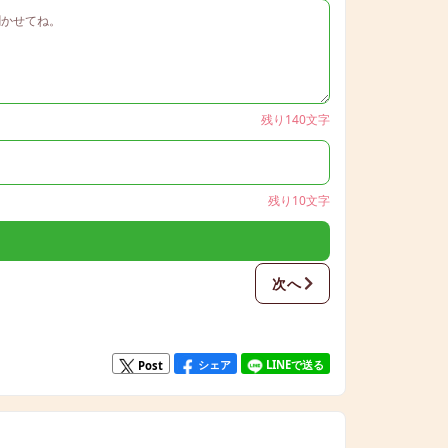
残り140文字
残り10文字
次へ
シェア
LINEで送る
Post