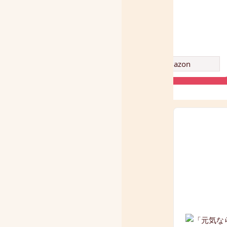
トン
amazon
amazon