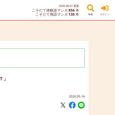
2026.08.07
更新
こそだて体験談マンガ
856
本
こそだて用語マンガ
130
本
検索
ログイン
？」
2026.05.14