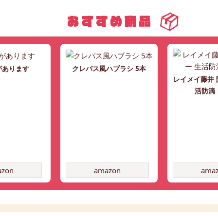
があります
クレパス風ハブラシ 5本
レイメイ藤井 
活防滴
azon
amazon
ama