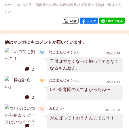
当サイト内の文章・画像等の内容の無断転載及び複製等の行為はご遠慮くだ
さい。
シェア
LINEで送る
Post
他のマンガにもコメントが届いています。
ねこまんじゅう
さん
2026.2.14
子供は大きくなって抱っこできなく
なるもんねえ。
2
ねこまんじゅう
さん
2026.2.14
いい保育園の人でよかったね〜
2
みりん
さん
2025.11.29
がんばって！おうえんしてます！
1