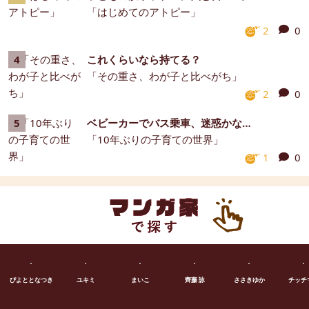
「はじめてのアトピー」
2
0
これくらいなら持てる？
「その重さ、わが子と比べがち」
2
0
ベビーカーでバス乗車、迷惑かな…
「10年ぶりの子育ての世界」
1
0
ぴよととなつき
ユキミ
まいこ
齊藤 詠
ささきゆか
チッチ