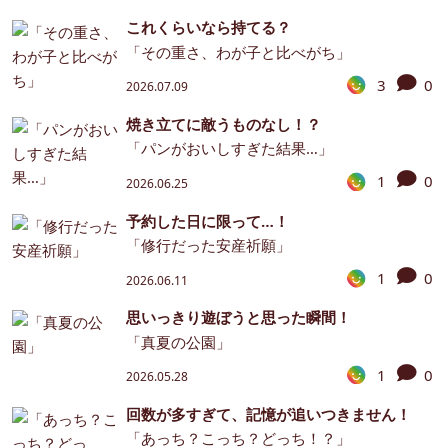
これくらいなら持てる？
「その重さ、わが子と比べがち」
3
0
2026.07.09
焼き立てに敵うものなし！？
「パンがおいしすぎた結果…」
1
0
2026.06.25
予約した日に限って…！
「修行だった安産祈願」
1
0
2026.06.11
思いっきり遊ぼうと思った瞬間！
「真夏の公園」
1
0
2026.05.28
回数が多すぎて、記憶が追いつきません！
「あっち？こっち？どっち！？」