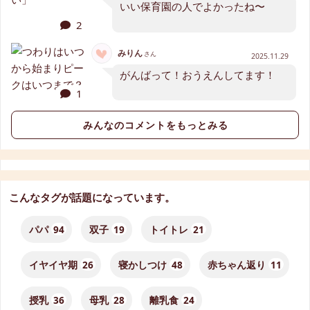
いい保育園の人でよかったね〜
2
みりん
さん
2025.11.29
がんばって！おうえんしてます！
1
みんなのコメントをもっとみる
こんなタグが話題になっています。
パパ
94
双子
19
トイトレ
21
イヤイヤ期
26
寝かしつけ
48
赤ちゃん返り
11
授乳
36
母乳
28
離乳食
24