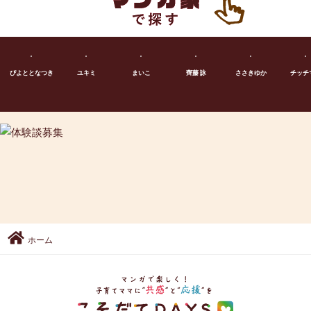
ぴよととなつき
ユキミ
まいこ
齊藤 詠
ささきゆか
チッチ
ホーム