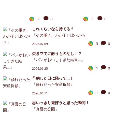
2
0
2
0
これくらいなら持てる？
「その重さ、わが子と比べがち」
3
0
2026.07.09
焼き立てに敵うものなし！？
「パンがおいしすぎた結果…」
1
0
2026.06.25
予約した日に限って…！
「修行だった安産祈願」
1
0
2026.06.11
思いっきり遊ぼうと思った瞬間！
「真夏の公園」