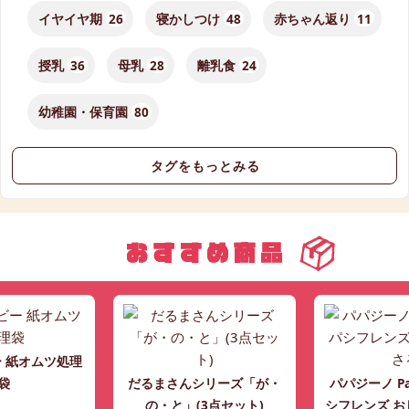
イヤイヤ期
26
寝かしつけ
48
赤ちゃん返り
11
授乳
36
母乳
28
離乳食
24
幼稚園・保育園
80
タグをもっとみる
 紙オムツ処理
袋
だるまさんシリーズ「が・
パパジーノ Pac
の・と」(3点セット)
シフレンズ お