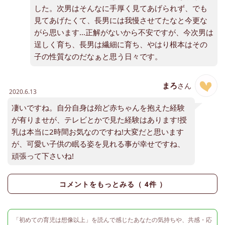
した。次男はそんなに手厚く見てあげられず、でも
見てあげたくて、長男には我慢させてたなと今更な
がら思います…正解がないから不安ですが、今次男は
逞しく育ち、長男は繊細に育ち、やはり根本はその
子の性質なのだなぁと思う日々です。
まろ
さん
2020.6.13
凄いですね。自分自身は殆ど赤ちゃんを抱えた経験
が有りませが、テレビとかで見た経験はあります!授
乳は本当に2時間お気なのですね!大変だと思います
が、可愛い子供の眠る姿を見れる事が幸せですね、
頑張って下さいね!
コメントをもっとみる（
4
件 ）