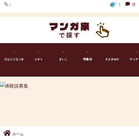
1
0
ぴよととなつき
ユキミ
まいこ
齊藤 詠
ささきゆか
チッチ
ホーム