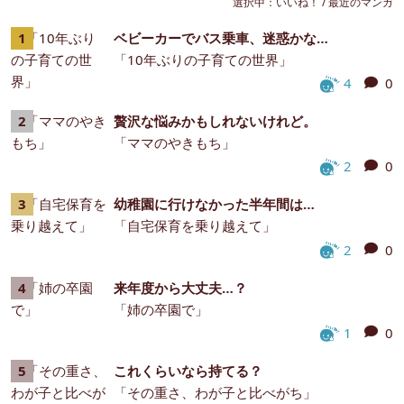
選択中：
いいね！
/
最近のマンガ
ベビーカーでバス乗車、迷惑かな…
「10年ぶりの子育ての世界」
4
0
贅沢な悩みかもしれないけれど。
「ママのやきもち」
2
0
幼稚園に行けなかった半年間は…
「自宅保育を乗り越えて」
2
0
来年度から大丈夫…？
「姉の卒園で」
1
0
これくらいなら持てる？
「その重さ、わが子と比べがち」