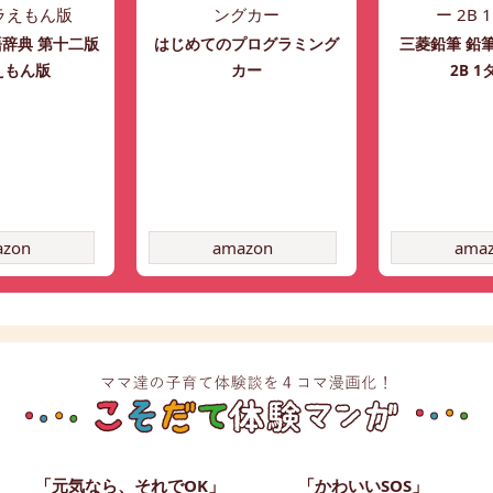
辞典 第十二版
はじめてのプログラミング
三菱鉛筆 鉛
えもん版
カー
2B 
azon
amazon
ama
「元気なら、それでOK」
「かわいいSOS」