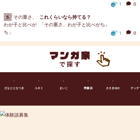
1
0
これくらいなら持てる？
「その重さ、わが子と比べがち」
1
0
ぴよととなつき
ユキミ
まいこ
齊藤 詠
ささきゆか
チッチ