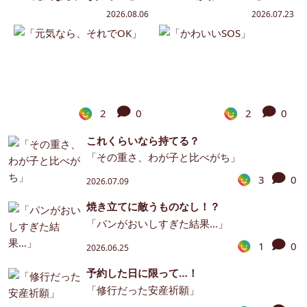
2026.08.06
2026.07.23
2
0
2
0
これくらいなら持てる？
「その重さ、わが子と比べがち」
3
0
2026.07.09
焼き立てに敵うものなし！？
「パンがおいしすぎた結果…」
1
0
2026.06.25
予約した日に限って…！
「修行だった安産祈願」