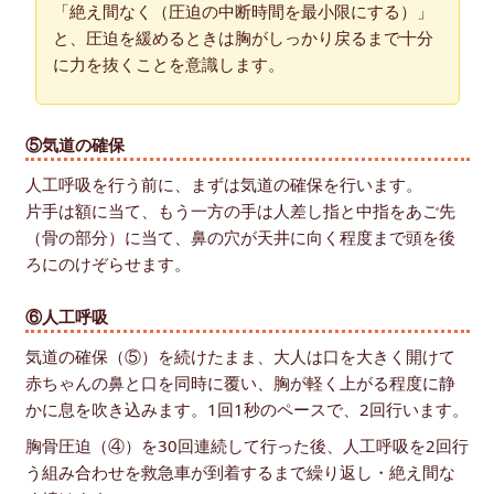
「絶え間なく（圧迫の中断時間を最小限にする）」
と、圧迫を緩めるときは胸がしっかり戻るまで十分
に力を抜くことを意識します。
⑤気道の確保
人工呼吸を行う前に、まずは気道の確保を行います。
片手は額に当て、もう一方の手は人差し指と中指をあご先
（骨の部分）に当て、鼻の穴が天井に向く程度まで頭を後
ろにのけぞらせます。
⑥人工呼吸
気道の確保（⑤）を続けたまま、大人は口を大きく開けて
赤ちゃんの鼻と口を同時に覆い、胸が軽く上がる程度に静
かに息を吹き込みます。1回1秒のペースで、2回行います。
胸骨圧迫（④）を30回連続して行った後、人工呼吸を2回行
う組み合わせを救急車が到着するまで繰り返し・絶え間な