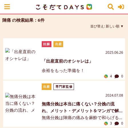
陣痛 の検索結果：6件
並び替え:
新しい順
妊娠
出産
2025.06.26
「出産直前のオシャレは」
余裕をもった準備を！
4
0
出産
専門家監修
2024.07.08
無痛分娩は本当に痛くない？分娩の流
れ、メリット・デメリットをマンガで解
説【保健師監修】
無痛分娩は陣痛の痛みを麻酔で和らげる
3
0
分娩法で、一般的には、硬膜外麻酔を用