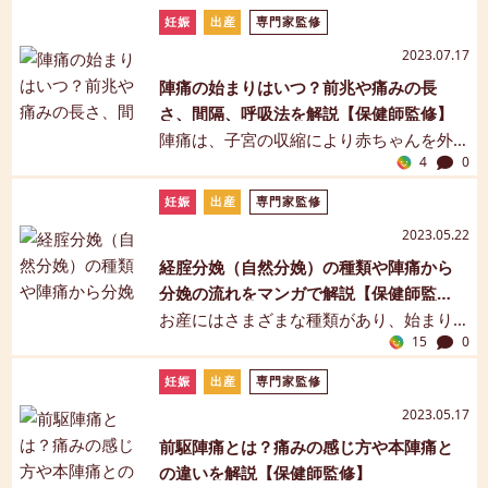
います。計画無痛分娩と自然に陣痛が来
妊娠
出産
専門家監修
るのを待ってから行なわれる方法の二種
2023.07.17
類があります。この記事では、無痛分娩
陣痛の始まりはいつ？前兆や痛みの長
の概要、種類、分娩の流れ、メリット・
さ、間隔、呼吸法を解説【保健師監修】
デメリットなどについてご紹介します。
陣痛は、子宮の収縮により赤ちゃんを外
【保健師監修】【マンガ解説】
4
0
に押し出すときに生じる痛みです。出産
予定日が近付いてくると、いつ陣痛がく
妊娠
出産
専門家監修
るのか、痛みに耐えられるのかとドキド
2023.05.22
キしますよね。陣痛が来たら、待ちに待
経腟分娩（自然分娩）の種類や陣痛から
った赤ちゃんとの対面まで、あと少し。
分娩の流れをマンガで解説【保健師監
この記事では、陣痛の前兆や痛みの程
修】
お産にはさまざまな種類があり、始まり
度、間隔の測り方、病院へ行くタイミン
15
0
方もお産によってそれぞれです。この記
グなど、分娩までの流れについて詳しく
事では一般的な出産方法である経腟分娩
解説していきます。【保健師監修】【マ
妊娠
出産
専門家監修
（自然分娩）の種類、概要、陣痛の始ま
ンガ解説】
2023.05.17
り方、病院に行くタイミング、分娩の流
前駆陣痛とは？痛みの感じ方や本陣痛と
れなどについて詳しくご紹介します。
の違いを解説【保健師監修】
【保健師監修】【マンガ解説】