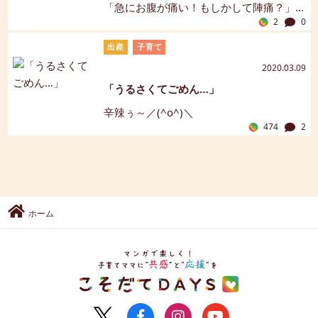
「急にお腹が痛い！もしかして陣痛？」
2
0
出産が間近に迫ってきたとき、お腹の張
りや痛みを感じると、これは陣痛？と気
出産
子育て
になりますよね。陣痛はいつ始まるんだ
2020.03.09
ろう、どのくらいの痛みなんだろうと不
「うるさくてごめん…」
安を感じる方もいるのではないでしょう
か。ただ、今感じているその痛み、もし
辛辣ぅ～／(^o^)＼
かしたら本陣痛ではなく「前駆陣痛」か
474
2
もしれません。この記事では、そんな本
陣痛の前段階である前駆陣痛について、
症状や原因、対策について解説していき
ます。【保健師監修】【マンガ解説】
ホーム