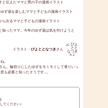
イラスト・
ぴよととなつき
さん
よね。
さん。輪切りにしたゆずをモミモミして香りいっ
注意も必要と知ったそうです…。
）
してください♪