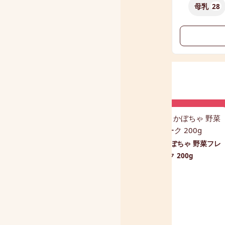
母乳
28
北海道産 かぼちゃ 野菜フレ
ONPO(温泡) こだわりゆず 4
ーク 200g
種 [4種x5錠 20錠入り] 入浴
剤 炭酸湯