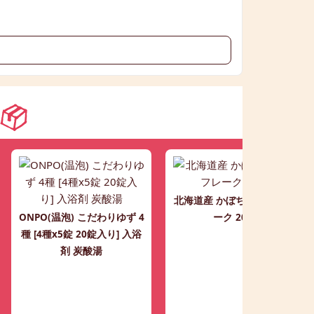
北海道産 かぼちゃ 野菜フレ
ONPO(温泡) こだわりゆず 4
ーク 200g
種 [4種x5錠 20錠入り] 入浴
剤 炭酸湯