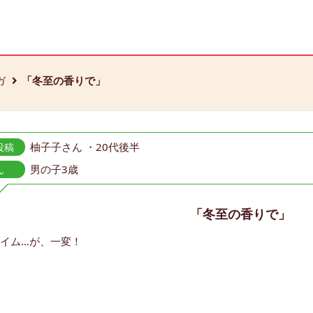
ガ
「冬至の香りで」
柚子子さん ・20代後半
投稿
男の子3歳
ん
「冬至の香りで」
イム…が、一変！