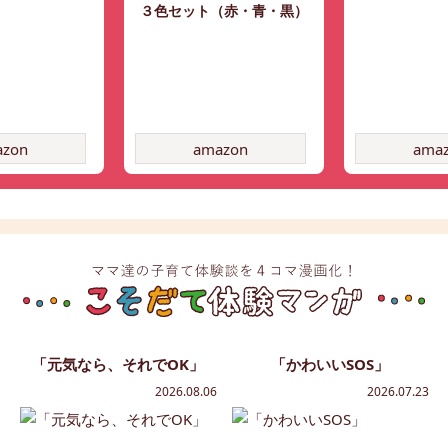
３色セット（赤・青・黒）
azon
amazon
ama
「元気なら、それでOK」
「かわいいSOS」
2026.08.06
2026.07.23