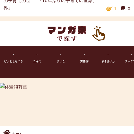
「10年ぶりの子育ての世界」
1
0
ぴよととなつき
ユキミ
まいこ
齊藤 詠
ささきゆか
チッチ
ホーム