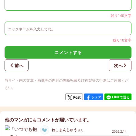
残り140文字
残り10文字
コメントする
前へ
次へ
当サイト内の文章・画像等の内容の無断転載及び複製等の行為はご遠慮くだ
さい。
シェア
LINEで送る
Post
他のマンガにもコメントが届いています。
ねこまんじゅう
さん
2026.2.14