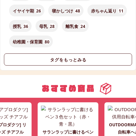
イヤイヤ期
26
寝かしつけ
48
赤ちゃん返り
11
授乳
36
母乳
28
離乳食
24
幼稚園・保育園
80
タグをもっとみる
プロダクツ] リ
OUTDOORM
ッズ チアフル
サランラップに書けるペン
自転車ヘ