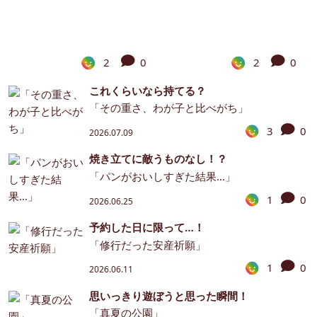
2
0
2
0
これくらいなら持てる？
「その重さ、わが子と比べがち」
3
0
2026.07.09
焼き立てに敵うものなし！？
「パンがおいしすぎた結果…」
1
0
2026.06.25
予約した日に限って…！
「修行だった安産祈願」
1
0
2026.06.11
思いっきり遊ぼうと思った瞬間！
「真夏の公園」