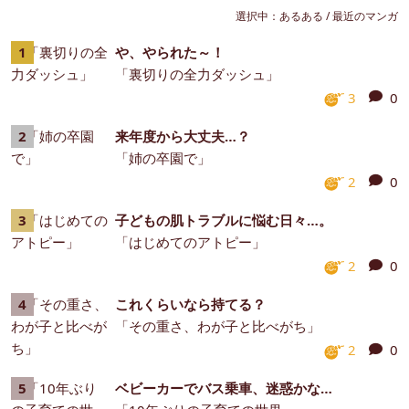
選択中：
あるある
/
最近のマンガ
や、やられた～！
「裏切りの全力ダッシュ」
3
0
来年度から大丈夫…？
「姉の卒園で」
2
0
子どもの肌トラブルに悩む日々…。
「はじめてのアトピー」
2
0
これくらいなら持てる？
「その重さ、わが子と比べがち」
2
0
ベビーカーでバス乗車、迷惑かな…