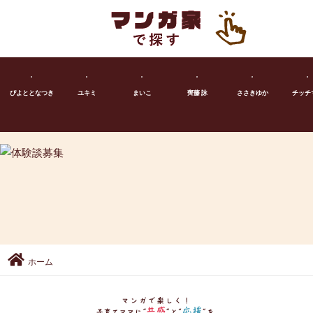
ぴよととなつき
ユキミ
まいこ
齊藤 詠
ささきゆか
チッチ
ホーム