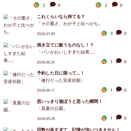
2
0
2
0
これくらいなら持てる？
「その重さ、わが子と比べがち」
3
0
2026.07.09
焼き立てに敵うものなし！？
「パンがおいしすぎた結果…」
1
0
2026.06.25
予約した日に限って…！
「修行だった安産祈願」
1
0
2026.06.11
思いっきり遊ぼうと思った瞬間！
「真夏の公園」
1
0
2026.05.28
回数が多すぎて、記憶が追いつきません！