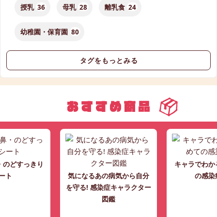
授乳
36
母乳
28
離乳食
24
幼稚園・保育園
80
タグをもっとみる
・のどすっきり
キャラでわか
ート
気になるあの病気から自分
の感染
を守る! 感染症キャラクター
図鑑