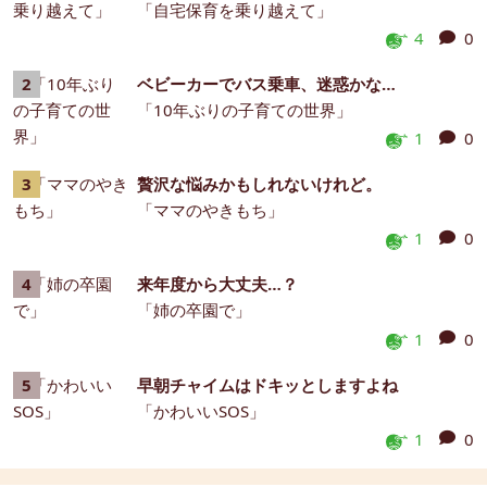
「自宅保育を乗り越えて」
4
0
ベビーカーでバス乗車、迷惑かな…
「10年ぶりの子育ての世界」
1
0
贅沢な悩みかもしれないけれど。
「ママのやきもち」
1
0
来年度から大丈夫…？
「姉の卒園で」
1
0
早朝チャイムはドキッとしますよね
「かわいいSOS」
1
0