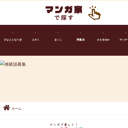
ぴよととなつき
ユキミ
まいこ
齊藤 詠
ささきゆか
チッチ
ホーム