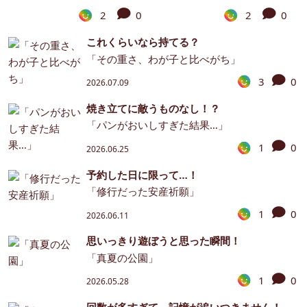
2
0
2
0
これくらいなら持てる？
「その重さ、わが子と比べがち」
3
0
2026.07.09
焼き立てに敵うものなし！？
「パンがおいしすぎた結果…」
1
0
2026.06.25
予約した日に限って…！
「修行だった安産祈願」
1
0
2026.06.11
思いっきり遊ぼうと思った瞬間！
「真夏の公園」
1
0
2026.05.28
回数が多すぎて、記憶が追いつきません！