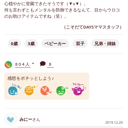
心穏やかに登園できたそうです（▼v▼）。
何も言わずともメンタルを防御できるなんて、目からウロコ
のお助けアイテムですね（笑）。
（こそだてDAYSママスタッフ）
0歳
3歳
ベビーカー
双子
兄弟・姉妹
804人
8
▼
感想をポチッとしよう♪
みにー
さん
2019.12.20