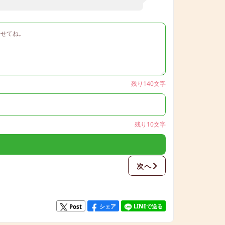
残り140文字
残り10文字
次へ
シェア
LINEで送る
Post