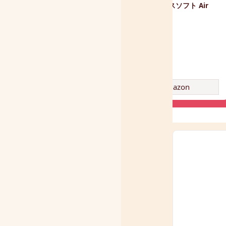
(ケラッタ) u-sling ベビース
バランスソフト Air
リング 6WAY 抱っこひも
amazon
amazon