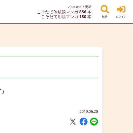
2026.08.07
更新
こそだて体験談マンガ
856
本
こそだて用語マンガ
130
本
検索
ログイン
ど」
2019.06.20