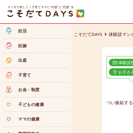
妊活
こそだてDAYS
体験談マン
妊娠
出産
体験談
お子さ
子育て
お金・制度
つい嫉妬する
子どもの健康
ママの健康