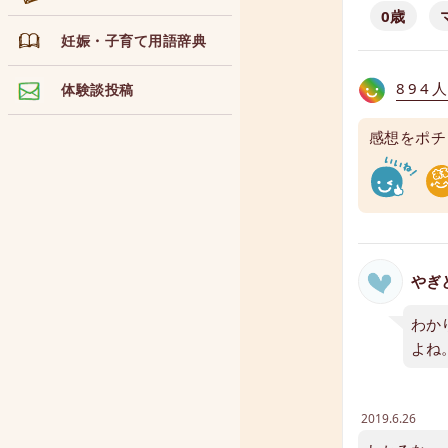
0歳
妊娠・子育て用語辞典
894
体験談投稿
感想をポチ
やぎ
わか
よね
2019.6.26