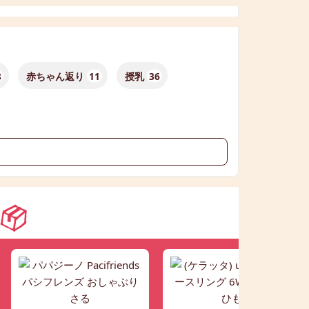
8
赤ちゃん返り
11
授乳
36