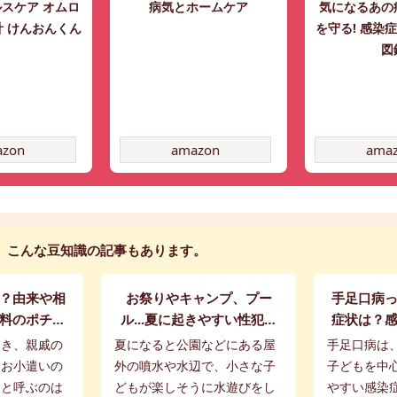
スケア オムロ
病気とホームケア
気になるあの
計 けんおんくん
を守る! 感染
図
azon
amazon
ama
こんな豆知識の記事もあります。
？由来や相
お祭りやキャンプ、プー
手足口病
料のポチ袋
ル...夏に起きやすい性犯罪
症状は？
よ♪
や危険な場面とは？
る？【
とき、親戚の
夏になると公園などにある屋
手足口病は
すお小遣いの
外の噴水や水辺で、小さな子
子どもを中
」と呼ぶのは
どもが楽しそうに水遊びをし
やすい感染