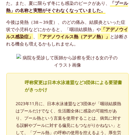
た。また、夏に限らず冬にも感染のピークがあり、
「プール
熱」の名称と実態がそぐわなくなっていました。
今後は発熱（38～39度）、のどの痛み、結膜炎といった症
状で小児科などにかかると、「咽頭結膜熱」や
「アデノウイ
ルス感染症」
、
「アデノウイルス熱（アデノ熱）」
と診断さ
れる機会も増えるかもしれません。
呼称変更は日本水泳連盟など3団体による要望書
がきっかけ
2023年11月に、日本水泳連盟など3団体が「咽頭結膜熱
はプールだけでなく、生活圏全体に感染の可能性があ
り、プール熱という言葉を使用することは、病気に対す
る誤解やプールに対する偏見にもつながりかねない」と
して、「プール熱」の呼称の使用を控えるよう、厚生労