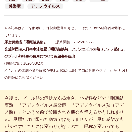
感染症
アデノウイルス
※本記事は以下を参考に、保健師監修のもと、こそだてDAYS編集部が制作し
ています。
厚生労働省「咽頭結膜熱」
(最終閲覧：2026/03/27)
公益財団法人日本水泳連盟「咽頭結膜熱・アデノウイルス熱（アデノ熱）」
のプール熱呼称の使用について要望書を提出
(最終閲覧：2026/03/27)
※子どもの体調不良や症状が現れた際には決して自己判断をせず、かかりつけ
の医師にご相談ください。
今後は、プール熱の症状がある場合、小児科などで「咽頭結
膜熱」「アデノウイルス感染症」「アデノウイルス熱（アデ
ノ熱）」という名前で診断される機会も増えるかもしれませ
ん。夏場だけに限った病気ではありませんが、夏に感染が広
がりやすいことには変わりがないので、呼称が変わっても、