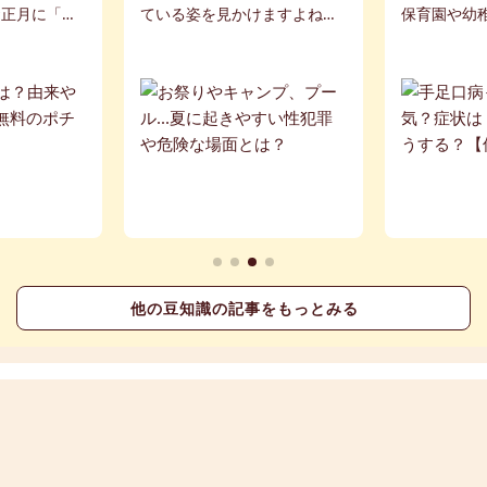
お正月に「お
ている姿を見かけますよね。
保育園や幼
のは一般的で
そして、そんな無防備な子ど
では、さま
の夏バージョ
もを狙ったわいせつ事案が多
いやすくな
玉」という名
く発生していることをご存じ
記事では、
...
でしょうか。今...
症状、対策をご
他の豆知識の記事をもっとみる