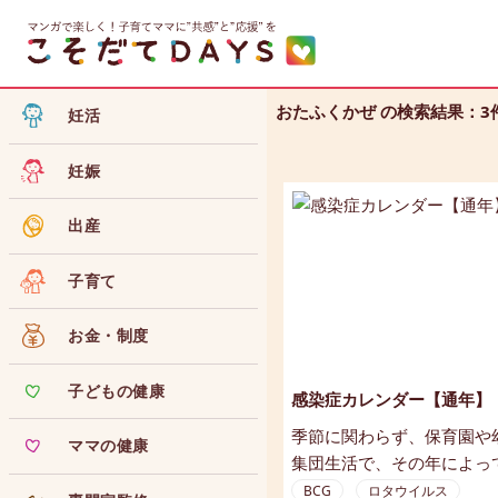
おたふくかぜ の検索結果：3
妊活
妊娠
出産
子育て
お金・制度
子どもの健康
感染症カレンダー【通年】
季節に関わらず、保育園や
ママの健康
集団生活で、その年によっ
の間で流行することがある
BCG
ロタウイルス