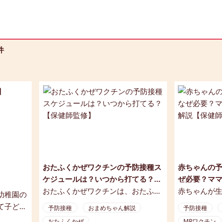
件
おたふくかぜワクチンの予防接種ス
赤ちゃんの
ケジュールは？いつから打てる？
ぜ必要？マ
【保健師監修】
おたふくかぜワクチンは、おたふく
説【保健師
赤ちゃんが
幼稚園の
かぜ（流行性耳下腺炎）を予防する
後2か月から
て子ども
予防接種
おまめちゃん解説
予防接種
ワクチンです。このワクチンの接種
す。予防接
感染症を
おたふくかぜ
MRワクチン