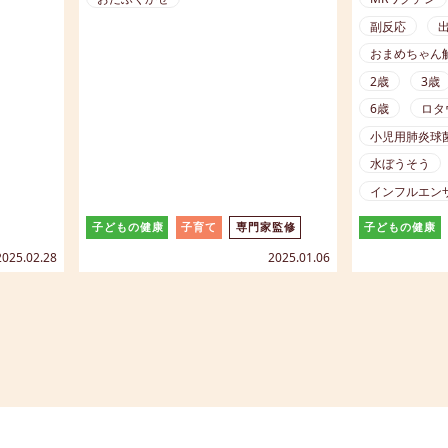
によりムンプスウイルスに対する抗
る免疫をつ
てどんな
副反応
体ができ、おたふくかぜにかかりに
種すること
確認して
おまめちゃん
くくなります。この記事では、おた
罹ることを
ふくかぜワクチンの概要、接種時
重症化を防
2歳
3歳
期、副反応についてご紹介します。
す。【保健
6歳
ロタ
【保健師監修】【マンガ解説】
】
小児用肺炎球
水ぼうそう
インフルエン
子どもの健康
子育て
専門家監修
子どもの健康
2025.02.28
2025.01.06