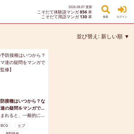
2026.08.07
更新
こそだて体験談マンガ
856
本
こそだて用語マンガ
130
本
検索
ログイン
並び替え:
新しい順
予防接種はいつから？な
マ達の疑問をマンガで解
監修】
生まれると、一般的に生
予防接種が始まりま
BCG
ヒブ
種とは、その病気に対す
B型肝炎