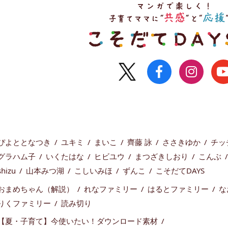
ぴよととなつき
ユキミ
まいこ
齊藤 詠
ささきゆか
チッ
グラハム子
いくたはな
ヒビユウ
まつざきしおり
こんぶ
shizu
山本みつ湖
こしいみほ
ずんこ
こそだてDAYS
おまめちゃん（解説）
れなファミリー
はるとファミリー
な
りくファミリー
読み切り
【夏・子育て】今使いたい！ダウンロード素材