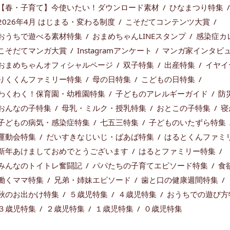
【春・子育て】今使いたい！ダウンロード素材
ひなまつり特集
2026年4月 はじまる・変わる制度
こそだてコンテンツ大賞
おうちで遊べる素材特集
おまめちゃんLINEスタンプ
感染症カ
こそだてマンガ大賞
Instagramアンケート
マンガ家インタビ
おまめちゃんオフィシャルページ
双子特集
出産特集
イヤイ
りくくんファミリー特集
母の日特集
こどもの日特集
わくわく！保育園・幼稚園特集
子どものアレルギーガイド
防
おんなの子特集
母乳・ミルク・授乳特集
おとこの子特集
寝
子どもの病気・感染症特集
七五三特集
子どものいたずら特集
運動会特集
だいすきなじいじ・ばあば特集
はるとくんファミ
新年あけましておめでとうございます
はるとファミリー特集
みんなのトイトレ奮闘記
パパたちの子育てエピソード特集
食
働くママ特集
兄弟・姉妹エピソード
歯と口の健康週間特集
秋のお出かけ特集
５歳児特集
４歳児特集
おうちでの遊び方
３歳児特集
２歳児特集
１歳児特集
０歳児特集