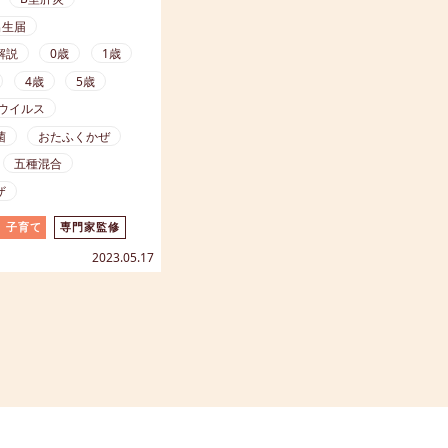
けるためにワクチンを接
出生届
。これによりその病気に
解説
0歳
1歳
予防し、罹ったとしても
ぐことを目的としていま
4歳
5歳
師監修】【マンガ解説
ウイルス
菌
おたふくかぜ
五種混合
ザ
子育て
専門家監修
2023.05.17