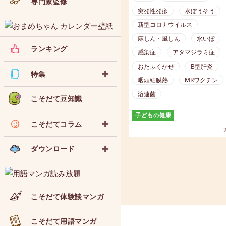
専門家監修
ご紹介します。一年を通し
突発性発疹
水ぼうそう
病気が流行しやすいのか、
新型コロナウイルス
おきましょう。
麻しん・風しん
水いぼ
ランキング
感染症
アタマジラミ症
おたふくかぜ
B型肝炎
特集
咽頭結膜熱
MRワクチン
溶連菌
こそだて豆知識
子どもの健康
こそだてコラム
ダウンロード
こそだて体験談マンガ
こそだて用語マンガ