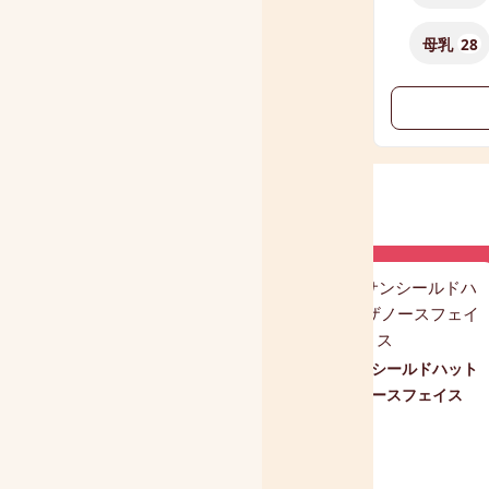
母乳
28
BAND-AIDバンドエイド キ
ズパワーパッド 大きめ
キッズ サンシールドハット
帽子 ザノースフェイス