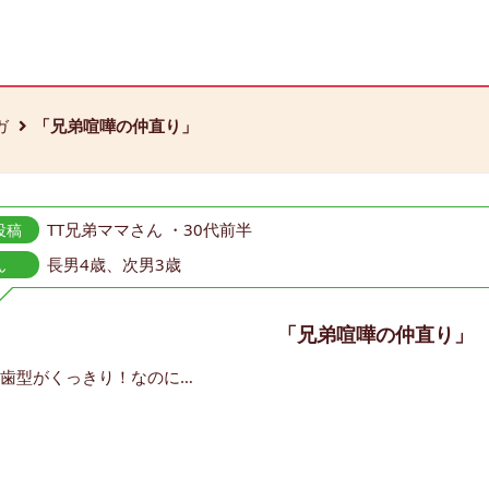
ガ
「兄弟喧嘩の仲直り」
TT兄弟ママさん ・30代前半
投稿
長男4歳、次男3歳
ん
「兄弟喧嘩の仲直り」
歯型がくっきり！なのに…