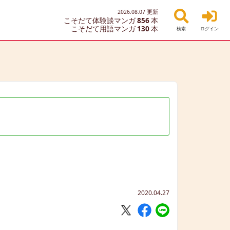
2026.08.07
更新
こそだて体験談マンガ
856
本
こそだて用語マンガ
130
本
検索
ログイン
2020.04.27