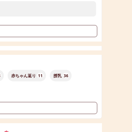
る
8
赤ちゃん返り
11
授乳
36