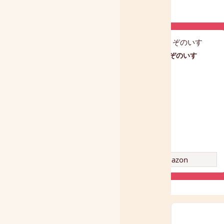
どうぞのいす
アンパンマン アルミ おべん
とう箱 (280ml)
amazon
amazon