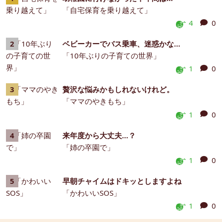
「自宅保育を乗り越えて」
4
0
ベビーカーでバス乗車、迷惑かな…
「10年ぶりの子育ての世界」
1
0
贅沢な悩みかもしれないけれど。
「ママのやきもち」
1
0
来年度から大丈夫…？
「姉の卒園で」
1
0
早朝チャイムはドキッとしますよね
「かわいいSOS」
1
0