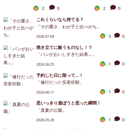
2
0
2
0
これくらいなら持てる？
「その重さ、わが子と比べがち」
3
0
2026.07.09
焼き立てに敵うものなし！？
「パンがおいしすぎた結果…」
1
0
2026.06.25
予約した日に限って…！
「修行だった安産祈願」
1
0
2026.06.11
思いっきり遊ぼうと思った瞬間！
「真夏の公園」
1
0
2026.05.28