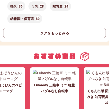
授乳
36
母乳
28
離乳食
24
幼稚園・保育園
80
タグをもっとみる
ほうびんのベビ
Lukaedy 三輪車 ミニ 軽量
ローマグ
パダルなし自転車
くもん出版 
みき 知育玩具
以