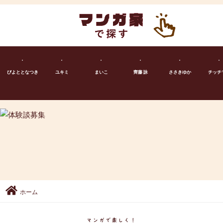
ぴよととなつき
ユキミ
まいこ
齊藤 詠
ささきゆか
チッチ
ホーム