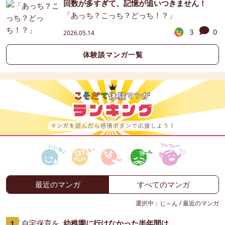
回数が多すぎて、記憶が追いつきません！
「あっち？こっち？どっち！？」
3
0
2026.05.14
体験談マンガ一覧
最近のマンガ
すべてのマンガ
選択中：
じ～ん
/
最近のマンガ
幼稚園に行けなかった半年間は…