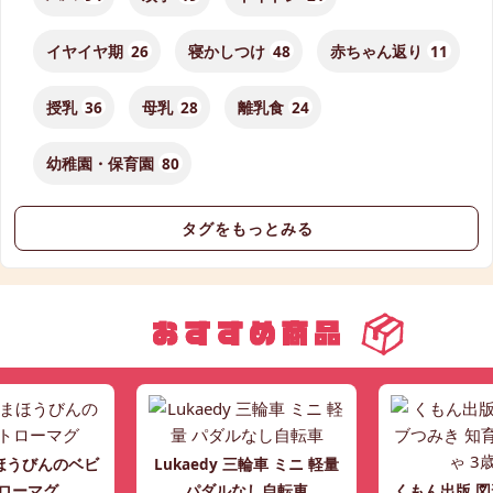
イヤイヤ期
26
寝かしつけ
48
赤ちゃん返り
11
授乳
36
母乳
28
離乳食
24
幼稚園・保育園
80
タグをもっとみる
ほうびんのベビ
Lukaedy 三輪車 ミニ 軽量
ローマグ
パダルなし自転車
くもん出版 