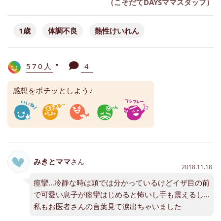
（こそだてDAYSママスタッフ）
1歳
体調不良
熱性けいれん
570人
4
▼
感想をポチッとしよう♪
みきとママ
さん
2018.11.18
痙攣…冷静な時は頭では分かっているけどイザ目の前
で可愛い息子が痙攣はじめると怖いし手も震えるし…
私もお医者さんの言葉見て涙出ちゃいました