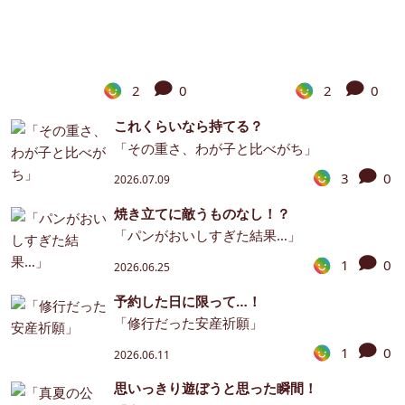
2
0
2
0
これくらいなら持てる？
「その重さ、わが子と比べがち」
3
0
2026.07.09
焼き立てに敵うものなし！？
「パンがおいしすぎた結果…」
1
0
2026.06.25
予約した日に限って…！
「修行だった安産祈願」
1
0
2026.06.11
思いっきり遊ぼうと思った瞬間！