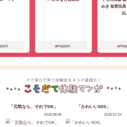
みき 知育玩具
以
azon
amazon
ama
「元気なら、それでOK」
「かわいいSOS」
2026.08.06
2026.07.23