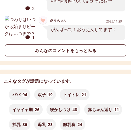
いい保育園の人でよかったね〜
2
みりん
さん
2025.11.29
がんばって！おうえんしてます！
1
みんなのコメントをもっとみる
こんなタグが話題になっています。
パパ
94
双子
19
トイトレ
21
イヤイヤ期
26
寝かしつけ
48
赤ちゃん返り
11
授乳
36
母乳
28
離乳食
24