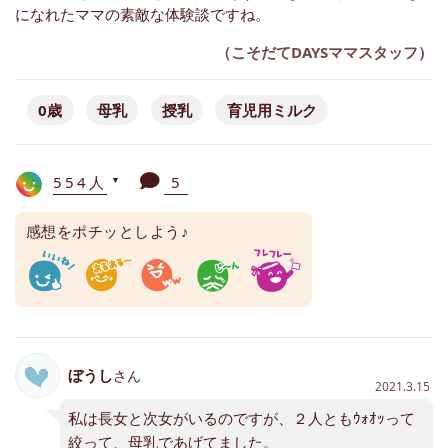
になれたママの素敵な体験談ですね。
（こそだてDAYSママスタッフ）
0歳
母乳
授乳
育児用ミルク
554人
5
▼
感想をポチッとしよう♪
ぼうし
さん
2021.3.15
私は長女と次女がいるのですが、２人ともｳｫｵｯって
絞って、母乳であげてました。