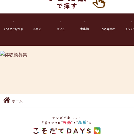
ぴよととなつき
ユキミ
まいこ
齊藤 詠
ささきゆか
チッチ
ホーム