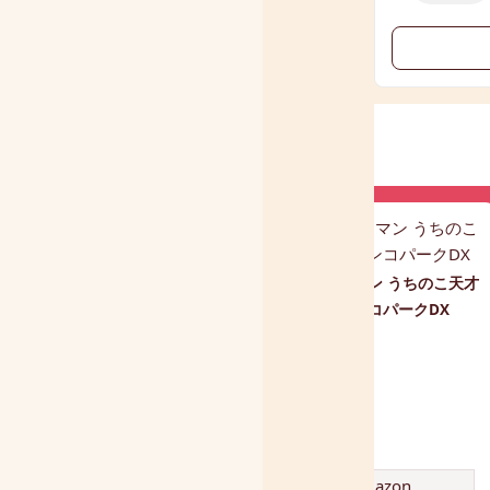
ものまねぬいぐるみ こえマ
アンパンマン うちのこ天才
ネ ワンちゃん
ブランコパークDX
amazon
amazon