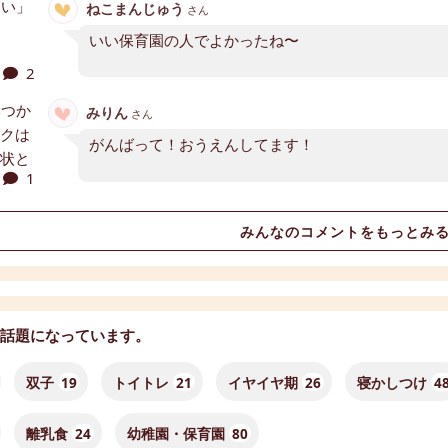
ねこまんじゅう
さん
いい保育園の人でよかったね〜
2
みりん
さん
がんばって！おうえんしてます！
1
みんなのコメントをもっとみ
話題になっています。
双子
19
トイトレ
21
イヤイヤ期
26
寝かしつけ
4
離乳食
24
幼稚園・保育園
80