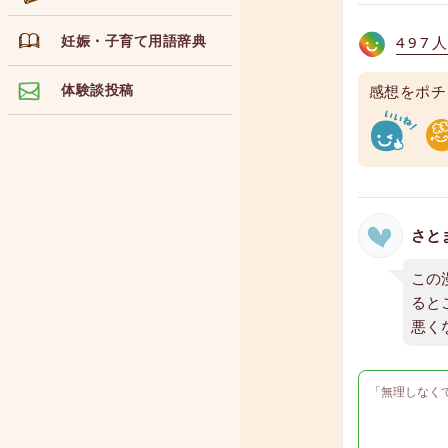
妊娠・子育て用語辞典
497
体験談投稿
感想をポチ
さと
この
ると
悪く