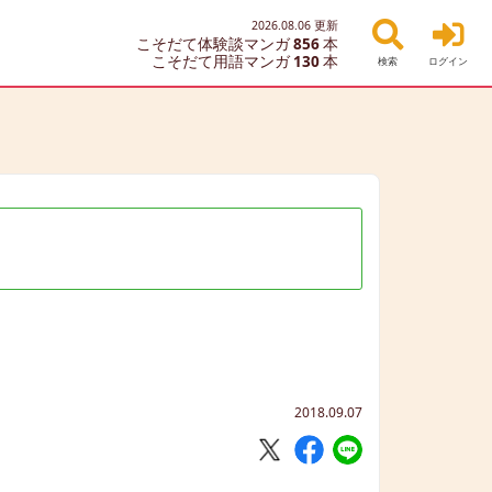
2026.08.06
更新
こそだて体験談マンガ
856
本
こそだて用語マンガ
130
本
検索
ログイン
2018.09.07