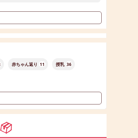
る
8
赤ちゃん返り
11
授乳
36