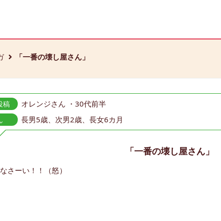
ガ
「一番の壊し屋さん」
オレンジさん ・30代前半
投稿
長男5歳、次男2歳、長女6カ月
ん
「一番の壊し屋さん」
なさーい！！（怒）