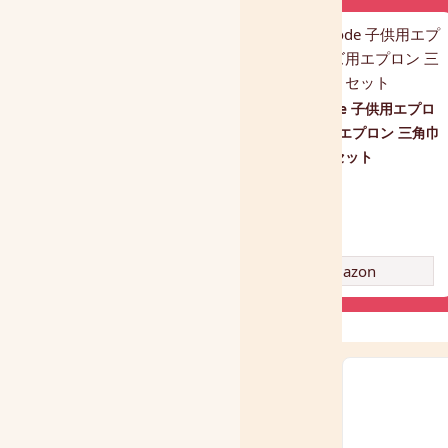
レゴ(LEGO) クラシック ブ
ロック
smile mode 子供用エプロ
ン キッズ用エプロン 三角巾
セット
amazon
amazon