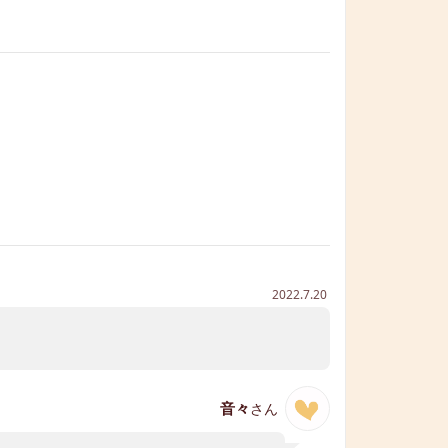
2022.7.20
音々
さん