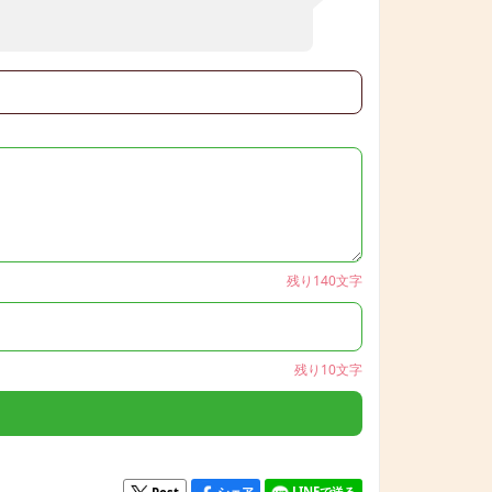
）
残り140文字
残り10文字
シェア
LINEで送る