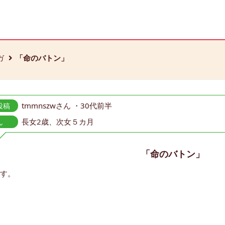
ガ
「命のバトン」
tmmnszwさん ・30代前半
投稿
長女2歳、次女５カ月
ん
「命のバトン」
す。