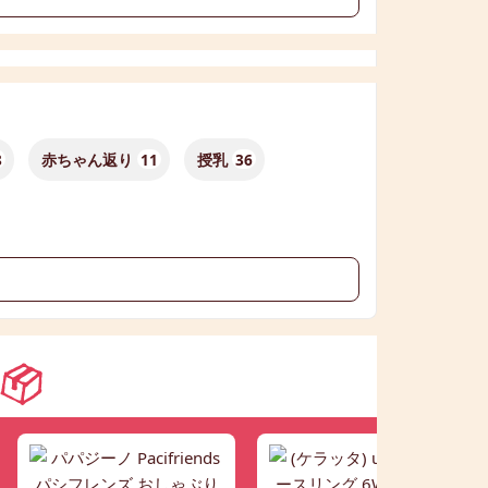
8
赤ちゃん返り
11
授乳
36