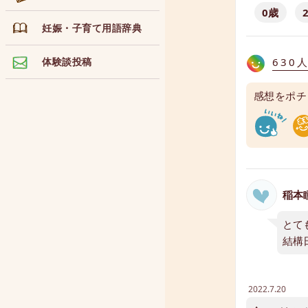
0歳
妊娠・子育て用語辞典
体験談投稿
630
感想をポチ
稲本
とて
結構
2022.7.20