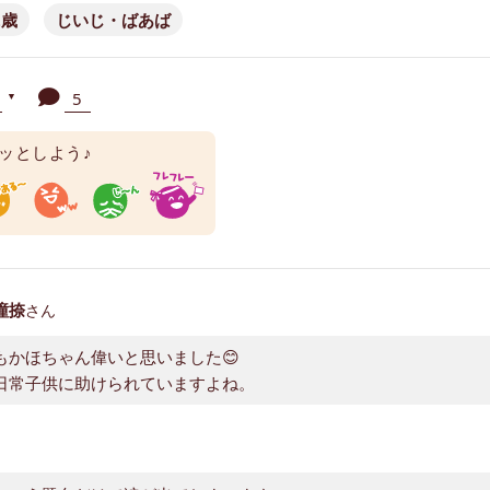
2歳
じいじ・ばあば
人
5
▼
ッとしよう♪
瞳捺
さん
もかほちゃん偉いと思いました😊
日常子供に助けられていますよね。