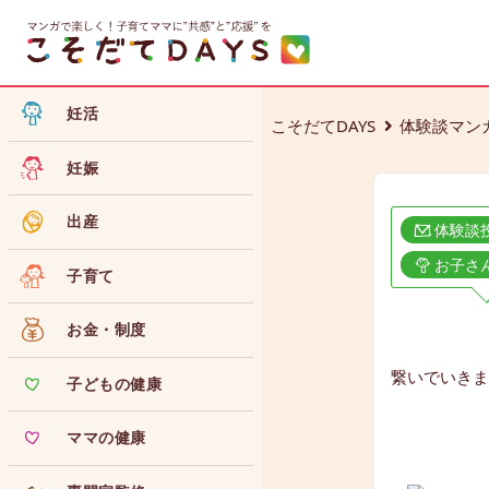
妊活
こそだてDAYS
体験談マン
妊娠
出産
体験談
お子さ
子育て
お金・制度
繋いでいきま
子どもの健康
ママの健康