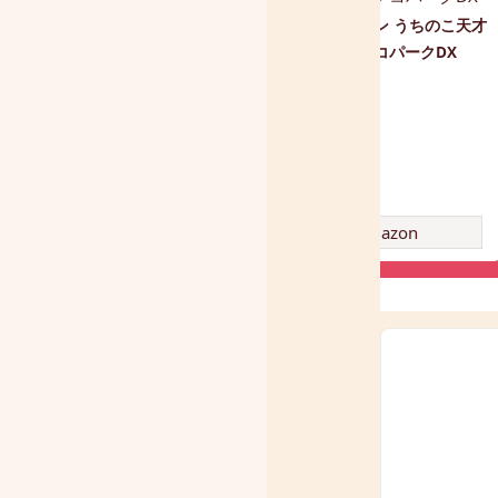
ものまねぬいぐるみ こえマ
アンパンマン うちのこ天才
ネ ワンちゃん
ブランコパークDX
amazon
amazon