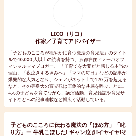
LICO（リコ）
作家／子育てアドバイザー
「子どものこころが穏やかに育つ魔法の育児法」のタイト
ルで40,000 人以上の読者を持つ、京都在住アメーバオフ
ィシャルママブロガー。 「子育てを大変だと感じる本当の
理由」「夜泣きするきみへ」「ママの毎日」などの記事が
爆発的な人気となり、シェアがネット上で120 万を超える
など、その等身大の育児観は圧倒的な共感を呼ぶことに。
4人の子どもを育てながら、講演活動、育児雑誌や育児サ
イトなどへの記事連載など幅広く活動している。
子どものこころに伝わる魔法の「ほめ方」「叱
り方」ー 牛乳こぼした! ギャン泣き!イヤイヤ!そ