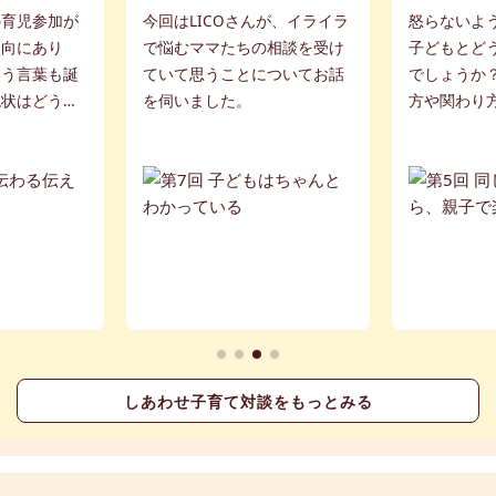
の育児参加が
今回はLICOさんが、イライラ
怒らないよ
傾向にあり
で悩むママたちの相談を受け
子どもとど
いう言葉も誕
ていて思うことについてお話
でしょうか
現状はどうで
を伺いました。
方や関わり
んとLICOさ
さんとLIC
ました。
にお話を伺
しあわせ子育て対談をもっとみる