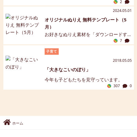
2
ひとつです。祝日法（国民の祝日に関す
る法律）では、「こどもの人格を重ん
2024.05.01
じ、こどもの幸福をはかるとともに、母
オリジナルぬりえ 無料テンプレート（5
に感謝する日」と定められています。ま
月）
た、こどもの日は「端午の節句（たんご
お好きなぬりえ素材を「ダウンロードす
のせっく）」でもあり、鯉のぼりや五月
7
る」からGETしてください♪まちがいさが
人形を飾って、子どもの健やかな成長や
しの答えは、後日こそだてDAYSインスタ
子育て
健康を願う行事として古くから親しまれ
グラムにて公開します。答え合わせもし
2018.05.05
ています。そしてこの日には、願いの込
てみてね。
められた特別な行事食でお祝いする風習
「大きなこいのぼり」
もあります。この記事では、こどもの日
今年も子どもたちを見守っています。
におすすめの代表的なメニューと、それ
307
0
ぞれに込められた意味・由来についてご
紹介します。
ホーム