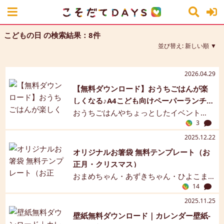
こどもの日 の検索結果：8件
並び替え:
新しい順
2026.04.29
【無料ダウンロード】おうちごはんが楽
しくなる♪A4こども向けペーパーランチョ
ンマット
おうちごはんやちょっとしたイベント
3
を、今すぐ楽しくしたい方へ。 こどもが
喜ぶペーパーランチョンマットのA4テン
2025.12.22
プレートを無料でご用意しました。 大き
オリジナルお箸袋 無料テンプレート（お
く使用したい人は、B4やA3サイズに拡大
正月・クリスマス）
しても👍 誕生日やこどもの日などのイベ
おまめちゃん・あずきちゃん・ひよこま
ントはもちろん、 「今日はちょっと雰囲
14
めさんのかわいいお箸袋テンプレートが
気を変えたい」という日常使いにも大活
無料でダウンロードできます。 A4に印刷
2025.11.25
躍。 印刷するだけですぐ使えるので、準
して切って折るだけ♪ お料理に添えれば、
壁紙無料ダウンロード｜カレンダー壁紙-
備の手間は一切ありません。 下のボタン
イベントがもっと華やか＆おいしくなる