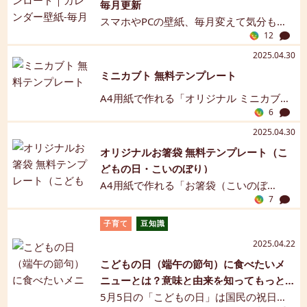
毎月更新
から無料でダウンロードして、 今日のご
こと間違いなし！ お気に入りのデザイン
スマホやPCの壁紙、毎月変えて気分もリ
はん時間からぜひ取り入れてみてくださ
を『ダウンロードする』から今すぐGETし
12
フレッシュしませんか？ こそだてDAYSの
い。
てください♪
オリジナルキャラクター「おまめちゃ
2025.04.30
ん」が、かわいい壁紙になって登場！ 無
ミニカブト 無料テンプレート
料ダウンロードで、忙しい毎日をちょっ
A4用紙で作れる「オリジナル ミニカブ
と楽しく彩ります。 カレンダー壁紙は、
6
ト」、こどもの日のお祝い飾りにも。 お
毎月末頃更新されるのでお楽しみにね。
好きな素材を「ダウンロードする」から
2025.04.30
GETして、お子さんと一緒にお楽しみくだ
オリジナルお箸袋 無料テンプレート（こ
さい♪
どもの日・こいのぼり）
A4用紙で作れる「お箸袋（こいのぼ
7
り）」無料オリジナルテンプレート、こ
どもの日のお祝いにも。 お好きな素材を
子育て
豆知識
「ダウンロードする」からGETして、お子
2025.04.22
さんと一緒にお楽しみください♪
こどもの日（端午の節句）に食べたいメ
ニューとは？意味と由来を知ってもっと
楽しくお祝いしよう！
5月5日の「こどもの日」は国民の祝日の