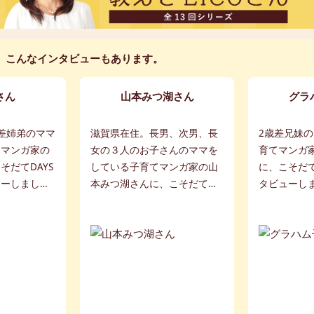
こんなインタビューもあります。
さん
山本みつ湖さん
グラ
差姉弟のママ
滋賀県在住。長男、次男、長
2歳差兄妹
てマンガ家の
女の３人のお子さんのママを
育てマンガ
そだてDAYS
している子育てマンガ家の山
に、こそだて
ューしまし
本みつ湖さんに、こそだて
タビューし
DAYSが独占インタビューしま
した！