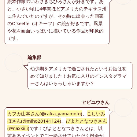
絵本作家のいわさきちひろさんが好きです。あ
と、小さい頃に4年間ほどアメリカのテキサス州
に住んでいたのですが、その時に出会った画家
のO'keeffe（オキーフ）の絵が好きです。風景
や花を画面いっぱいに描いている作品が印象的
です。
編集部
幼少期をアメリカで過ごされたというお話は初
めて知りました！お気に入りのインスタグラマ
ーさんはいらっしゃいますか？
ヒビユウさん
カフカ山本さん(@cafca_yamamoto)
、
こしいみ
ほさん(@miho20141124)
、
ぴよととなつきさん
(@naxkiiii)
です！ぴよととなつきさんとは、以
前あるイベントでご一緒させていただく機会が