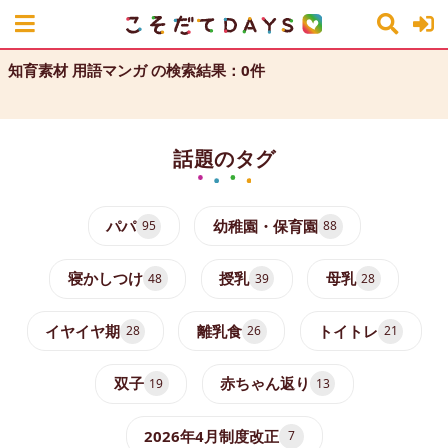
知育素材 用語マンガ の検索結果：0件
話題のタグ
パパ
幼稚園・保育園
95
88
寝かしつけ
授乳
母乳
48
39
28
イヤイヤ期
離乳食
トイトレ
28
26
21
双子
赤ちゃん返り
19
13
2026年4月制度改正
7