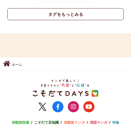
タグをもっとみる
ホーム
体験談投稿
こそだて豆知識
体験談マンガ
用語マンガ
特集