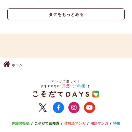
タグをもっとみる
ホーム
体験談投稿
こそだて豆知識
体験談マンガ
用語マンガ
特集