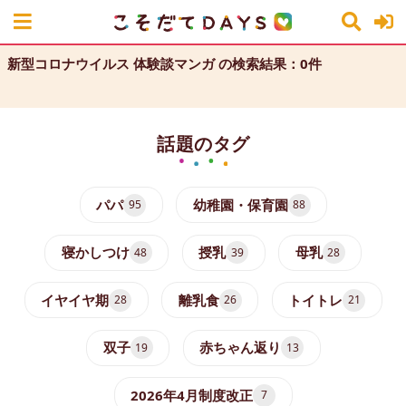
新型コロナウイルス 体験談マンガ の検索結果：0件
話題のタグ
パパ
幼稚園・保育園
95
88
寝かしつけ
授乳
母乳
48
39
28
イヤイヤ期
離乳食
トイトレ
28
26
21
双子
赤ちゃん返り
19
13
2026年4月制度改正
7