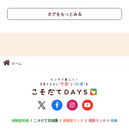
タグをもっとみる
ホーム
体験談投稿
こそだて豆知識
体験談マンガ
用語マンガ
特集