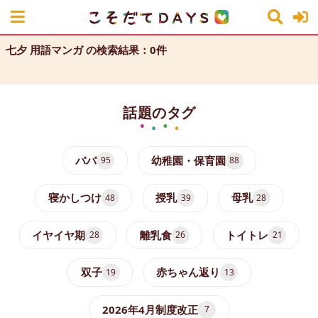
七夕 用語マンガ の検索結果：0件
話題のタグ
パパ
幼稚園・保育園
95
88
寝かしつけ
授乳
母乳
48
39
28
イヤイヤ期
離乳食
トイトレ
28
26
21
双子
赤ちゃん返り
19
13
2026年4月制度改正
7