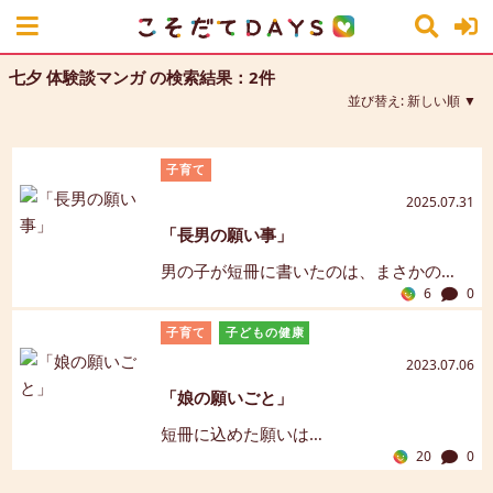
七夕 体験談マンガ の検索結果：2件
並び替え:
新しい順
子育て
2025.07.31
「長男の願い事」
男の子が短冊に書いたのは、まさかの…
6
0
子育て
子どもの健康
2023.07.06
「娘の願いごと」
短冊に込めた願いは…
20
0