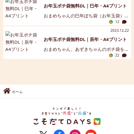
ださいね。
っかくのお年玉、かわいい袋で渡したい
お年玉ポチ袋無料DL｜巳年・A4プリント
けれど、忙しいママ・パパには買いに行
おまめちゃんの巳年ぽち袋（お年玉袋）
く時間がないことも。 そんなときに便利
12
オリジナル無料テンプレート。お好きな
なのが、無料でダウンロードできるポチ
素材を「ダウンロードする」からGET！印
2023.12.22
袋テンプレートです！ [[画像:10]] 【おま
刷して使ってね♪
お年玉ポチ袋無料DL｜辰年・A4プリント
めちゃんポチ袋の特徴】 ・子どもが喜ぶ
かわいいキャラクターデザイン♪ ・2026
おまめちゃん、あずきちゃんのポチ袋を
年午年（うまどし）にぴったりの縁起モ
22
無料でダウンロードして、印刷できま
チーフ（干支・だるま・招き猫）も選べ
す。辰年の縦型Verはお子さんへのお年玉
る。 ・A4サイズで家庭のプリンターで印
を入れたり、スクエア型Verはお菓子や折
刷OK！ ・複数デザインから選べるので、
り紙、プリペイドカードやメッセージカ
兄弟や親戚分もまとめて用意できる！
ードなどを入れたり、いろんな使い方で
【ダウンロード方法と印刷手順】 「ダウ
楽しめます。 お好きな素材を「ダウンロ
ホーム
ンロードする」ボタンをクリック PDFフ
ードする」からGETしてください♪
ァイルを保存 A4サイズで印刷 印刷後、切
り取り線に沿ってカット、折ってのり付
けすれば完成！ かわいいポチ袋でお年玉
を渡せば、子どもの笑顔も倍増！ おまめ
ちゃんデザインのポチ袋を無料でダウン