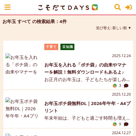
お年玉 すべて の検索結果：4件
並び替え:
新しい順
子育て
豆知識
2025.12.24
お年玉を入れる「ポチ袋」の由来やマナ
ーを解説！無料ダウンロードもあるよ♪
お正月のお年玉は、子どもたちが楽しみ
3
にしていることの1つ。お年玉をスムーズ
に渡せるよう、「ポチ袋（お年玉袋）」
2025.12.20
は早めに用意しておきたいですね。今回
お年玉ポチ袋無料DL｜2026年午年・A4プ
は、お正月に欠かせないポチ袋の由来
リント
や、渡す際のマナーなどについて解説し
年末年始は、子どもと過ごす時間も増え
ます。お年玉を入れるポチ袋の無料ダウ
9
て楽しいけれど…「ポチ袋を買い忘れ
ンロードもあるので、ぜひ参考にしてく
た！」と慌てた経験はありませんか？ せ
2024.12.27